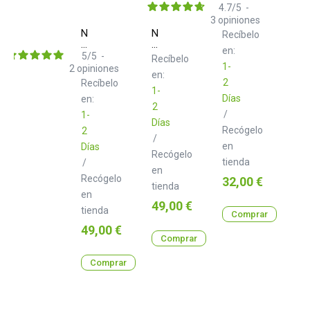
Fotter
4.7
/
5
-
3
opiniones
Neo
Neo
Recíbelo
d+
d+
en:
XLR
TRS
5
/
5
-
Recíbelo
Class
Class
1-
2
opiniones
en:
B
B
2
Recíbelo
3.0
3.0
1-
Días
m
en:
m
2
/
1-
Días
Recógelo
2
/
en
Días
Recógelo
tienda
/
en
Recógelo
Precio
32,00 €
tienda
en
Precio
49,00 €
tienda
Comprar
Precio
49,00 €
Comprar
Comprar