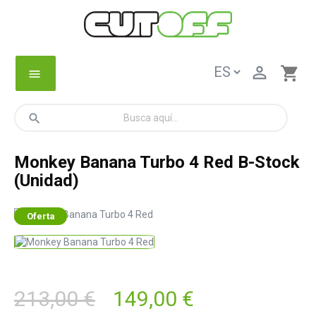

shopping_cart
menu
search
Monkey Banana Turbo 4 Red B-Stock
(Unidad)
Oferta
213,00 €
149,00 €