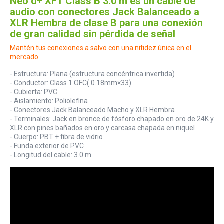
Neo d+ XFT Class B 3.0 m es un cable de
audio con conectores Jack Balanceado a
XLR Hembra de clase B para una conexión
de gran calidad sin pérdida de señal
Mantén tus conexiones a salvo con una nitidez única en el
mercado
- Estructura: Plana (estructura concéntrica invertida)
- Conductor: Class 1 OFC( 0.18mm×33)
- Cubierta: PVC
- Aislamiento: Poliolefina
- Conectores Jack Balanceado Macho y XLR Hembra
- Terminales: Jack en bronce de fósforo chapado en oro de 24K y
XLR con pines bañados en oro y carcasa chapada en niquel
- Cuerpo: PBT + fibra de vidrio
- Funda exterior de PVC
- Longitud del cable: 3.0 m