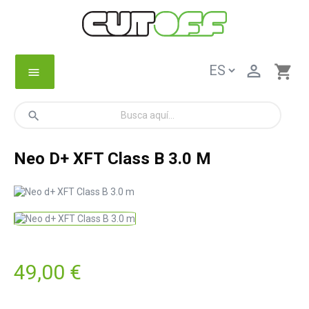

shopping_cart
menu
search
Neo D+ XFT Class B 3.0 M
49,00 €