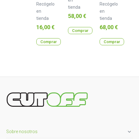
Recógelo
Recógelo
tienda
en
en
Precio
58,00 €
tienda
tienda
Precio
Precio
16,00 €
68,00 €
Comprar
Comprar
Comprar

Sobre nosotros