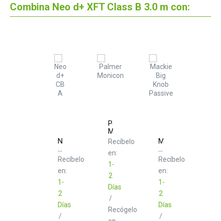
Combina Neo d+ XFT Class B 3.0 m con:
Palmer
Monicon
Neo
Mackie
Recíbelo
d+
Big
en:
CB
Knob
Recíbelo
Recíbelo
A
1-
Passive
en:
en:
2
1-
1-
Días
2
2
/
Días
Días
Recógelo
/
/
en