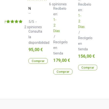
Plus
HDJ
6
opiniones
Recíbelo
X7
Neo
Recíbelo
en:
K
d+
en:
Black
1-
RCA
1-
Class
2
5
/
5
-
S
2
Días
2
opiniones
1.0
Días
Consulta
m
/
/
la
Recógelo
Recógelo
disponibilidad
en
en
Precio
95,00 €
tienda
tienda
Precio
156,00 €
Precio
179,00 €
Comprar
Comprar
Comprar