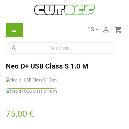

shopping_cart
menu
search
Neo D+ USB Class S 1.0 M
75,00 €