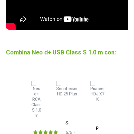
Combina Neo d+ USB Class S 1.0 m con:
Sennheiser
HD
Pioneer
25
5
/
5
-
DJ