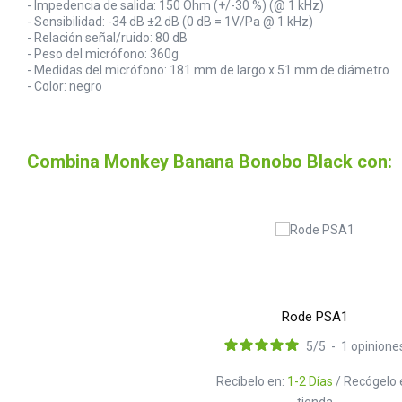
- Impedencia de salida: 150 Ohm (+/-30 %) (@ 1 kHz)
- Sensibilidad: -34 dB ±2 dB (0 dB = 1V/Pa @ 1 kHz)
- Relación señal/ruido: 80 dB
- Peso del micrófono: 360g
- Medidas del micrófono: 181 mm de largo x 51 mm de diámetro
- Color: negro
Combina Monkey Banana Bonobo Black con:
Rode PSA1
5
/
5
-
1
opinione
Recíbelo en:
1-2 Días
/ Recógelo 
tienda