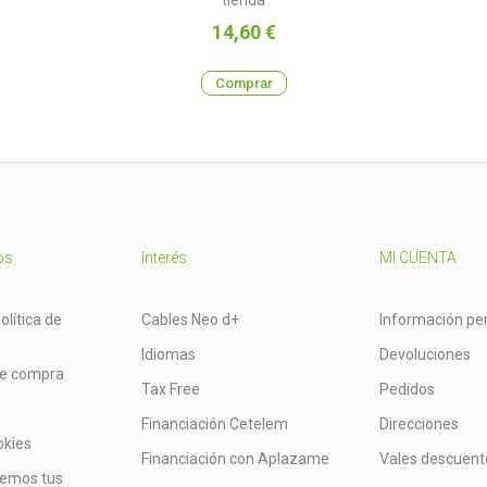
Precio
14,60 €
Comprar
os
Interés
MI CUENTA
olítica de
Cables Neo d+
Información pe
Idiomas
Devoluciones
de compra
Tax Free
Pedidos
Financiación Cetelem
Direcciones
okies
Financiación con Aplazame
Vales descuent
vemos tus