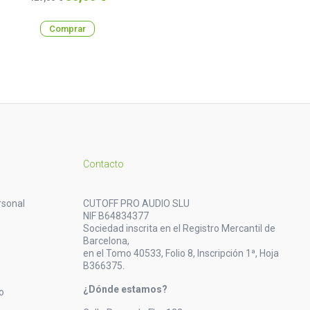
base
Comprar
Contacto
rsonal
CUTOFF PRO AUDIO SLU
NIF B64834377
Sociedad inscrita en el Registro Mercantil de
Barcelona,
en el Tomo 40533, Folio 8, Inscripción 1ª, Hoja
B366375.
¿Dónde estamos?
o