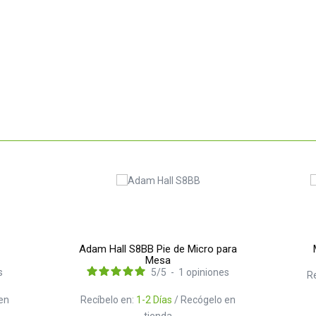
Adam Hall S8BB Pie de Micro para
Mesa
s
5
/
5
-
1
opiniones
R
en
Recíbelo en:
1-2 Días
/ Recógelo en
tienda