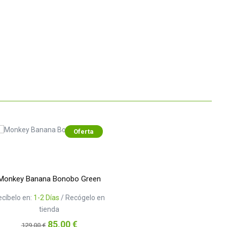
Oferta
Monkey Banana Bonobo Green
ecíbelo en:
1-2 Días
/ Recógelo en
tienda
Precio
Precio
85,00 €
129,00 €