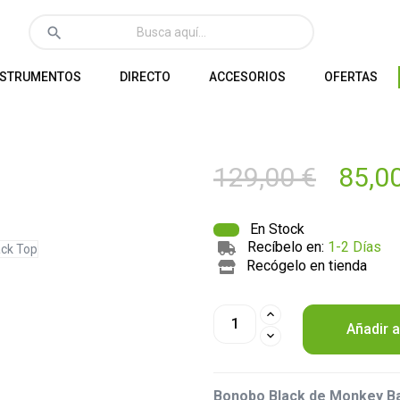
search
NSTRUMENTOS
DIRECTO
ACCESORIOS
OFERTAS
129,00 €
85,0
En Stock
Recíbelo en:
1-2 Días
Recógelo en tienda
Añadir a
Bonobo Black de Monkey Ba