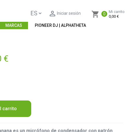

Mi carrito
shopping_cart
Iniciar sesión
0
0,00 €
MARCAS
PIONEER DJ | ALPHATHETA
0 €
l carrito
nana es un micrófono de condensador con patrón