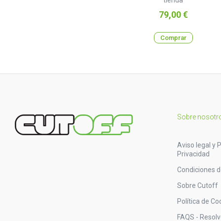
Precio
79,00 €
Comprar
Sobre nosotr
Aviso legal y P
Privacidad
Condiciones 
Sobre Cutoff
Política de Co
FAQS - Resol