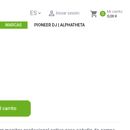

Mi carrito
shopping_cart
Iniciar sesión
0
0,00 €
MARCAS
PIONEER DJ | ALPHATHETA
l carrito