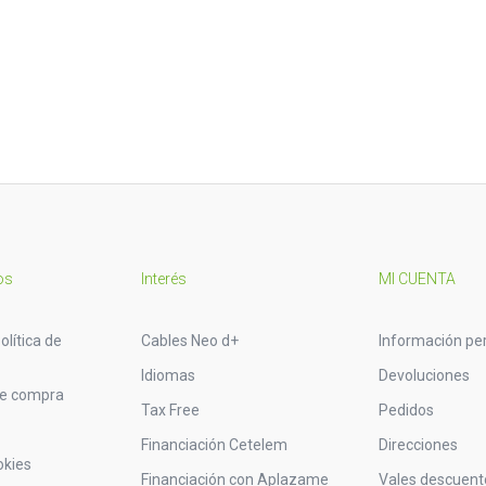
os
Interés
MI CUENTA
olítica de
Cables Neo d+
Información pe
Idiomas
Devoluciones
de compra
Tax Free
Pedidos
Financiación Cetelem
Direcciones
okies
Financiación con Aplazame
Vales descuent