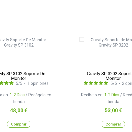
vity SP 3102 Soporte De
Gravity SP 3202 Soport
Monitor
Monitor
5
/
5
-
1
opiniones
5
/
5
-
2
opi
o en:
1-2 Días
/ Recógelo en
Recíbelo en:
1-2 Días
/ Recó
tienda
tienda
Precio
Precio
48,00 €
53,00 €
Comprar
Comprar