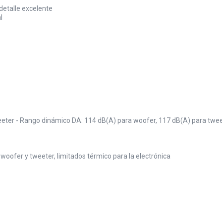
detalle excelente
l
eter - Rango dinámico DA: 114 dB(A) para woofer, 117 dB(A) para twe
a woofer y tweeter, limitados térmico para la electrónica