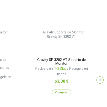
e de
Gravity SP 3202 VT Soporte de
Monitor
niones
Recíbelo en:
1-2 Días
/ Recógelo en
tienda
gelo en
Precio
63,00 €
Comprar