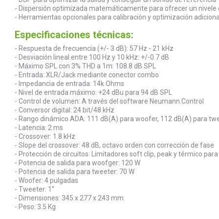
- Dispersión optimizada matemáticamente para ofrecer un nivele 
- Herramientas opcionales para calibración y optimización adiciona
Especificaciones técnicas:
- Respuesta de frecuencia (+/- 3 dB): 57 Hz - 21 kHz
- Desviación lineal entre 100 Hz y 10 kHz: +/-0.7 dB
- Máximo SPL con 3% THD a 1m: 108.8 dB SPL
- Entrada: XLR/Jack mediante conector combo
- Impedancia de entrada: 14k Ohms
- Nivel de entrada máximo: +24 dBu para 94 dB SPL
- Control de volumen: A través del software Neumann.Control
- Conversor digital: 24 bit/48 kHz
- Rango dinámico ADA: 111 dB(A) para woofer, 112 dB(A) para twe
- Latencia: 2 ms
- Crossover: 1.8 kHz
- Slope del crossover: 48 dB, octavo orden con corrección de fase
- Protección de circuitos: Limitadores soft clip, peak y térmico par
- Potencia de salida para woofger: 120 W
- Potencia de salida para tweeter: 70 W
- Woofer: 4 pulgadas
- Tweeter: 1”
- Dimensiones: 345 x 277 x 243 mm
- Peso: 3.5 Kg