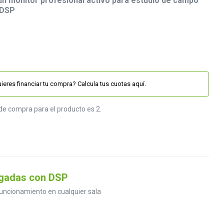
n monitor profesional activo para estudio de campo
 DSP
ieres financiar tu compra? Calcula tus cuotas aquí.
de compra para el producto es 2.
lgadas con DSP
uncionamiento en cualquier sala