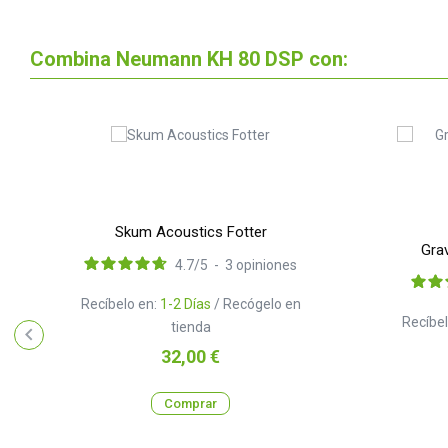
Combina Neumann KH 80 DSP con:
Skum Acoustics Fotter
Gra
4.7
/
5
-
3
opiniones
Recíbelo en:
1-2 Días
/ Recógelo en
Recíbel
tienda
Precio
32,00 €
Comprar