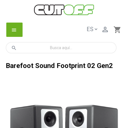

shopping_cart
menu
search
Barefoot Sound Footprint 02 Gen2