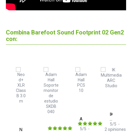
Combina Barefoot Sound Footprint 02 Gen2
con:
foot
IK
d
Adam
Multimedia
5
Hall
ARC
5
/
5
-
elo
PCS
Studio
5
/
5
-
Neo
2
opiniones