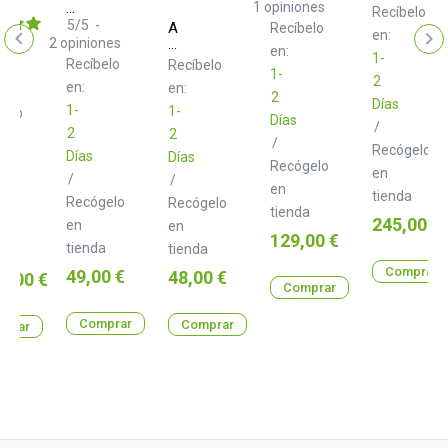
10
d+
1
opiniones
Recíbelo
Distribuidor
XLR
5
/
5
-
Adam
Recíbelo
de
en:
Class
2
opiniones
Hall
corriente
en:
B
1-
SKDB
Recíbelo
Recíbelo
con
3.0
1-
040
2
protección
m
en:
en:
Soporte
2
Días
monitor
1-
1-
gelo
Días
de
/
2
2
estudio
/
Recógelo
Días
Días
a
Recógelo
en
/
/
en
tienda
Recógelo
Recógelo
tienda
Precio
245,00 €
en
en
Precio
129,00 €
tienda
tienda
Comprar
Precio
49,00 €
Precio
48,00 €
o
1,00 €
Comprar
Comprar
Comprar
prar