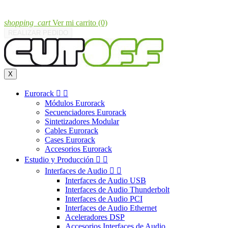
shopping_cart
Ver mi carrito
(0)
REALIZAR PEDIDO
X
Eurorack


Módulos Eurorack
Secuenciadores Eurorack
Sintetizadores Modular
Cables Eurorack
Cases Eurorack
Accesorios Eurorack
Estudio y Producción


Interfaces de Audio


Interfaces de Audio USB
Interfaces de Audio Thunderbolt
Interfaces de Audio PCI
Interfaces de Audio Ethernet
Aceleradores DSP
Accesorios Interfaces de Audio