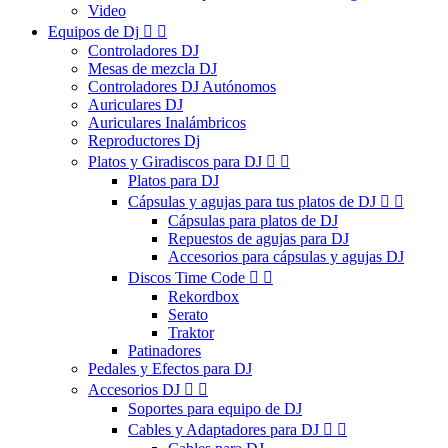
Video
Equipos de Dj


Controladores DJ
Mesas de mezcla DJ
Controladores DJ Autónomos
Auriculares DJ
Auriculares Inalámbricos
Reproductores Dj
Platos y Giradiscos para DJ


Platos para DJ
Cápsulas y agujas para tus platos de DJ


Cápsulas para platos de DJ
Repuestos de agujas para DJ
Accesorios para cápsulas y agujas DJ
Discos Time Code


Rekordbox
Serato
Traktor
Patinadores
Pedales y Efectos para DJ
Accesorios DJ


Soportes para equipo de DJ
Cables y Adaptadores para DJ

