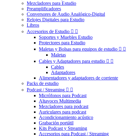
Mezcladores para Estudio
Preamplificadores
Conversores de Audio Analógico-Digital
Relojes Digitales para Estudio
Libros
Accesorios de Estudio


Soportes y Muebles Estudio
Protectores para Estudio
Maletas y Bolsas para equipos de estudio


Maletas
Cables y Adaptadores para estudio


Cables
Adaptadores
Alimentadores y adaptadores de corriente
Packs de estudio
Podcast / Streaming


Micrófonos para Podcast
Altavoces Multimedia
Mezcladores para podcast
Auriculares para podcast
Acondicionamiento acústico
Grabación portátil
Kits Podcast y Streaming
Accesorios para Podcast / Streaming