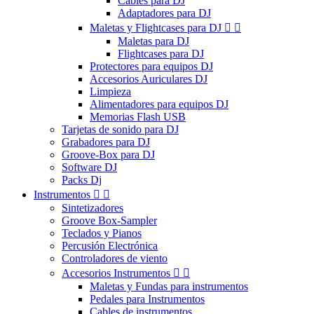
Cables para DJ
Adaptadores para DJ
Maletas y Flightcases para DJ


Maletas para DJ
Flightcases para DJ
Protectores para equipos DJ
Accesorios Auriculares DJ
Limpieza
Alimentadores para equipos DJ
Memorias Flash USB
Tarjetas de sonido para DJ
Grabadores para DJ
Groove-Box para DJ
Software DJ
Packs Dj
Instrumentos


Sintetizadores
Groove Box-Sampler
Teclados y Pianos
Percusión Electrónica
Controladores de viento
Accesorios Instrumentos


Maletas y Fundas para instrumentos
Pedales para Instrumentos
Cables de instrumentos