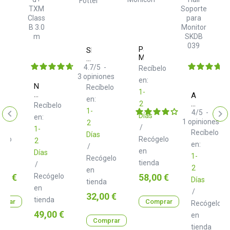
m
Palmer
Skum
Monicon
Acoustics
Fotter
4.7
/
5
-
elo
Recíbelo
3
opiniones
en:
Neo
Recíbelo
1-
d+
Adam
en:
TXM
Hall
2
Recíbelo
Class
1-
SKDB
4
/
5
-
Días
en:
B
039
1
opiniones
2
3.0
/
Soporte
1-
Recíbelo
Días
m
para
gelo
Recógelo
2
Monitor
en:
/
en
Días
1-
Recógelo
a
tienda
/
2
en
o
Precio
00 €
Recógelo
58,00 €
Días
tienda
en
/
Precio
32,00 €
tienda
prar
Comprar
Recógelo
Precio
49,00 €
en
Comprar
tienda