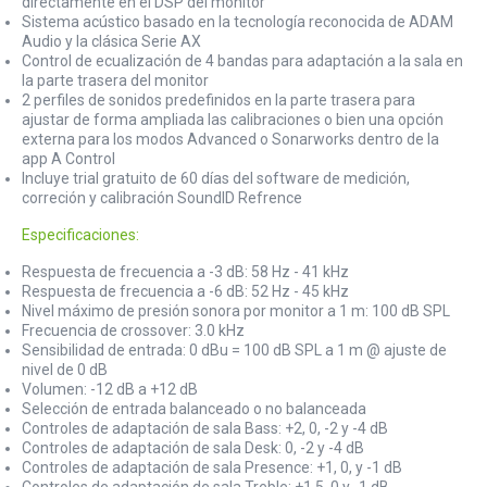
directamente en el DSP del monitor
Sistema acústico basado en la tecnología reconocida de ADAM
Audio y la clásica Serie AX
Control de ecualización de 4 bandas para adaptación a la sala en
la parte trasera del monitor
2 perfiles de sonidos predefinidos en la parte trasera para
ajustar de forma ampliada las calibraciones o bien una opción
externa para los modos Advanced o Sonarworks dentro de la
app A Control
Incluye trial gratuito de 60 días del software de medición,
correción y calibración SoundID Refrence
Especificaciones:
Respuesta de frecuencia a -3 dB: 58 Hz - 41 kHz
Respuesta de frecuencia a -6 dB: 52 Hz - 45 kHz
Nivel máximo de presión sonora por monitor a 1 m: 100 dB SPL
Frecuencia de crossover: 3.0 kHz
Sensibilidad de entrada: 0 dBu = 100 dB SPL a 1 m @ ajuste de
nivel de 0 dB
Volumen: -12 dB a +12 dB
Selección de entrada balanceado o no balanceada
Controles de adaptación de sala Bass: +2, 0, -2 y -4 dB
Controles de adaptación de sala Desk: 0, -2 y -4 dB
Controles de adaptación de sala Presence: +1, 0, y -1 dB
Controles de adaptación de sala Treble: +1,5, 0 y -1 dB