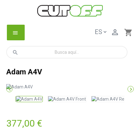

shopping_cart
menu
search
Adam A4V


377,00 €