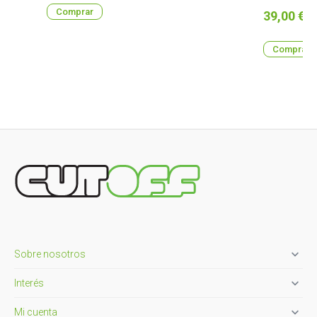
Comprar
Precio
39,00 €
Comprar

Sobre nosotros

Interés

Mi cuenta