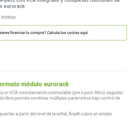
 low‑pass con VCA integrado y completas funciones de
o eurorack
ieres financiar tu compra? Calcula tus cuotas aquí.
 formato módulo eurorack
egra un VCA conrutamiento conmutable (pre o post‑filtro), seguidor
n libre permite combinar múltiples parámetros bajo control de
uertas a partir del nivel de la señal, Àradh cubre un amplio