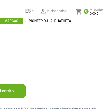

Mi carrito
shopping_cart
Iniciar sesión
0
0,00 €
MARCAS
PIONEER DJ | ALPHATHETA
l carrito