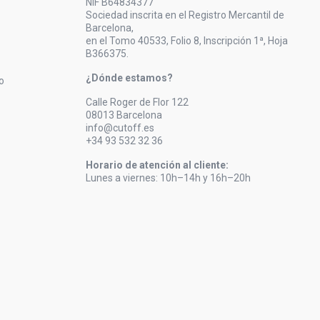
NIF B64834377
Sociedad inscrita en el Registro Mercantil de
Barcelona,
en el Tomo 40533, Folio 8, Inscripción 1ª, Hoja
B366375.
¿Dónde estamos?
o
Calle Roger de Flor 122
08013 Barcelona
info@cutoff.es
+34 93 532 32 36
Horario de atención al cliente:
Lunes a viernes: 10h–14h y 16h–20h