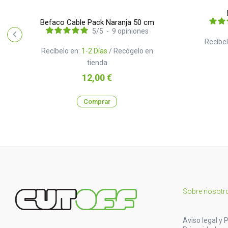
Befaco Cable Pack Naranja 50 cm
5
/
5
-
9
opiniones
Recíbel
Recíbelo en:
1-2 Días
/ Recógelo en
tienda
Precio
12,00 €
Comprar
Sobre nosotr
Aviso legal y P