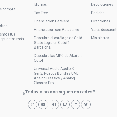
Idiomas
Devoluciones
de compra
Tax Free
Pedidos
Financiación Cetelem
Direcciones
okies
Financiación con Aplazame
Vales descuent
vemos tus
Descubre el catálogo de Solid
Mis alertas
respuestas más
State Logic en Cutoff
Barcelona
Descubre las MPC de Akai en
Cutoff
Universal Audio Apollo X
Gen2: Nuevos Bundles UAD
Analog Classics y Analog
Classics Pro
¿Todavía no nos sigues en redes?