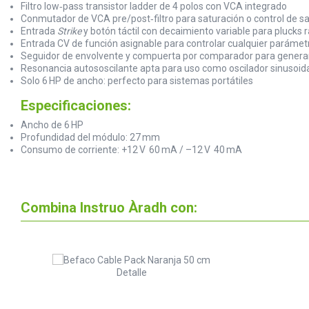
Filtro low‑pass transistor ladder de 4 polos con VCA integrado
Conmutador de VCA pre/post‑filtro para saturación o control de sa
Entrada
Strike
y botón táctil con decaimiento variable para plucks 
Entrada CV de función asignable para controlar cualquier parámet
Seguidor de envolvente y compuerta por comparador para generar 
Resonancia autososcilante apta para uso como oscilador sinusoid
Solo 6 HP de ancho: perfecto para sistemas portátiles
Especificaciones:
Ancho de 6 HP
Profundidad del módulo: 27 mm
Consumo de corriente: +12 V 60 mA / –12 V 40 mA
Combina Instruo Àradh con: