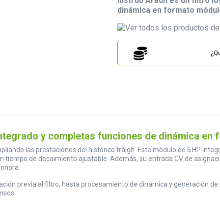
Instruō Àradh es un filtro
dinámica en formato módul
¿Qu
 integrado y completas funciones de dinámica en
ampliando las prestaciones del histórico tràigh. Este módulo de 6 HP int
n tiempo de decaimiento ajustable. Además, su entrada CV de asignació
sonora.
ión previa al filtro, hasta procesamiento de dinámica y generación de p
nsos.