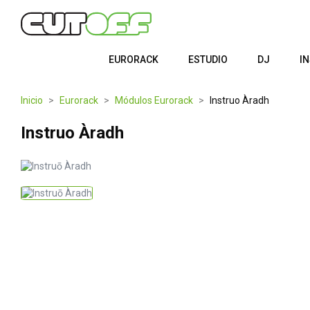
EURORACK
ESTUDIO
DJ
I
Inicio
Eurorack
Módulos Eurorack
Instruo Àradh
Instruo Àradh