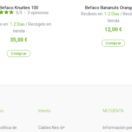
Befaco Knurlies 100
Befaco Bananuts Orang
5
/
5
-
3
opiniones
Recíbelo en:
1-2 Días
/ Recó
tienda
o en:
1-2 Días
/ Recógelo en
Precio
12,00 €
tienda
Precio
35,00 €
Comprar
Comprar
os
Interés
MI CUENTA
olítica de
Cables Neo d+
Información pe