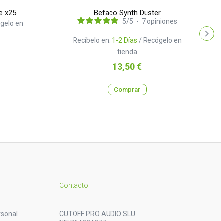
e x25
Befaco Synth Duster
5
/
5
-
7
opiniones
gelo en
Recíbelo en:
1-2 Días
/ Recógelo en
tienda
Precio
13,50 €
Comprar
Contacto
rsonal
CUTOFF PRO AUDIO SLU