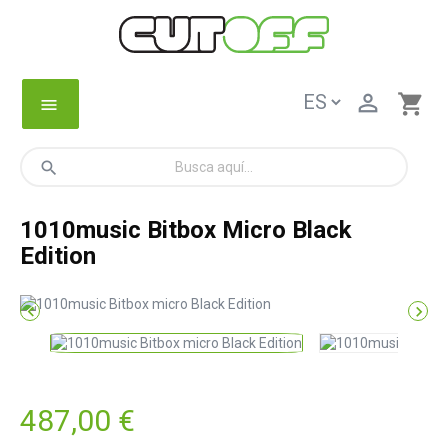

shopping_cart
menu
search
1010music Bitbox Micro Black
Edition


487,00 €