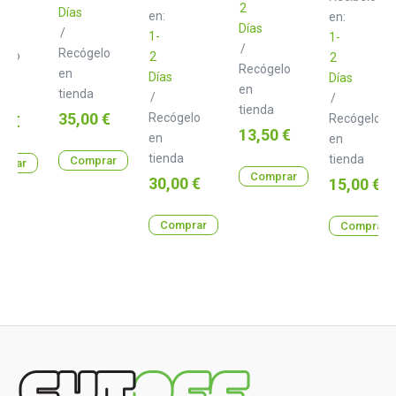
negros
mm
2
Días
en:
90
en:
studio
Días
cm
/
MOTM
1-
1-
cable
/
Recógelo
gelo
2
2
holder
Recógelo
en
Días
Días
en
tienda
a
/
/
tienda
Precio
35,00 €
Recógelo
o
Recógelo
0 €
Precio
13,50 €
en
en
tienda
tienda
Comprar
prar
Comprar
Precio
30,00 €
Precio
15,00 €
Comprar
Comprar