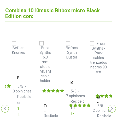
Combina 1010music Bitbox micro Black
Edition con:
Befaco
Knurlies
Befaco
100
5
/
5
-
Synth
ok
Duster
3
opiniones
5
/
5
-
ruments
er
7
opiniones
Recíbelo
Erica
elo
Synths
Recíbelo
en:
Pack
Erica
5
/
5
-
en:
e
1-
cables
Synths
2
opiniones
1-
trenzados
6,3
2
Recíbelo
Recíbelo