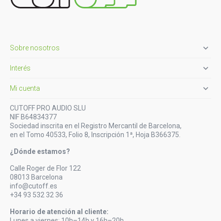

Sobre nosotros

Interés

Mi cuenta
CUTOFF PRO AUDIO SLU
NIF B64834377
Sociedad inscrita en el Registro Mercantil de Barcelona,
en el Tomo 40533, Folio 8, Inscripción 1ª, Hoja B366375.
¿Dónde estamos?
Calle Roger de Flor 122
08013 Barcelona
info@cutoff.es
+34 93 532 32 36
Horario de atención al cliente:
Lunes a viernes: 10h–14h y 16h–20h