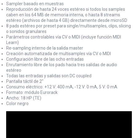
Sampler basado en muestras
Reproducción de hasta 24 voces estéreo si todos los samples
caben en los 64 MB de memoria interna, o hasta 8 streams
estéreo (archivos de hasta 4 GB) directamente desde microSD
8 pads estéreo por preset para single/multisamples, clips, slicing
o sonidos granulares
Parámetros controlables vía CV o MIDI (incluye función MIDI
Learn)
Re-sampling interno de la salida master
Creación automatizada de multisamples vía CV o MIDI
Configuración libre de las ocho entradas
Enrutamiento libre de los pads hacia tres salidas de audio
estéreo
Todas las entradas y salidas son DC coupled
Pantalla táctil de 2"
Consumo eléctrico: +12 V: 400 mA, -12 V: 0 mA, 5 V: 0 mA
Formato: módulo Eurorack
Ancho: 18 HP (TE)
Color negro