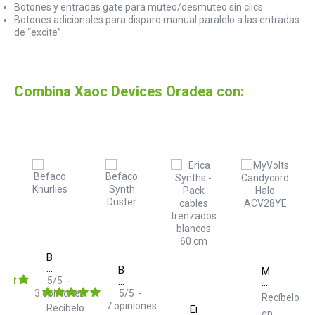
Botones y entradas gate para muteo/desmuteo sin clics
Botones adicionales para disparo manual paralelo a las entradas
de “excite”
Combina Xaoc Devices Oradea con:
Befaco
Knurlies
Befaco
lts
MyVolts
100
5
/
5
-
Synth
ycord
Candycord
Duster
3
opiniones
5
/
5
-
Halo
elo
Recíbelo
MP1
ACV28YE
7
opiniones
Recíbelo
Erica
en: