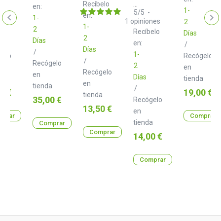
Synths
Recíbelo
en:
1-
Pack
5
/
5
-
en:
1-
cables
1
opiniones
2
1-
trenzados
2
Recíbelo
Días
blancos
2
Días
60
en:
/
Días
cm
/
1-
gelo
Recógelo
/
Recógelo
2
en
Recógelo
en
Días
a
tienda
en
tienda
/
o
Precio
0 €
19,00 €
tienda
Precio
35,00 €
Recógelo
Precio
13,50 €
en
prar
Comprar
tienda
Comprar
Comprar
Precio
14,00 €
Comprar