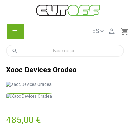

shopping_cart
menu
search
Xaoc Devices Oradea
485,00 €