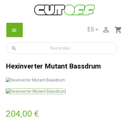

shopping_cart
menu
search
Hexinverter Mutant Bassdrum
204,00 €