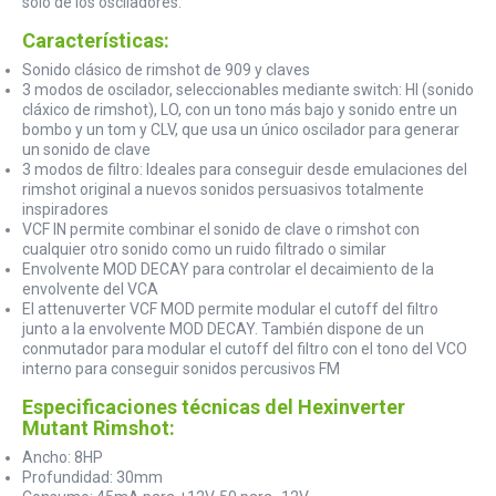
solo de los osciladores.
Características:
Sonido clásico de rimshot de 909 y claves
3 modos de oscilador, seleccionables mediante switch: HI (sonido
cláxico de rimshot), LO, con un tono más bajo y sonido entre un
bombo y un tom y CLV, que usa un único oscilador para generar
un sonido de clave
3 modos de filtro: Ideales para conseguir desde emulaciones del
rimshot original a nuevos sonidos persuasivos totalmente
inspiradores
VCF IN permite combinar el sonido de clave o rimshot con
cualquier otro sonido como un ruido filtrado o similar
Envolvente MOD DECAY para controlar el decaimiento de la
envolvente del VCA
El attenuverter VCF MOD permite modular el cutoff del filtro
junto a la envolvente MOD DECAY. También dispone de un
conmutador para modular el cutoff del filtro con el tono del VCO
interno para conseguir sonidos percusivos FM
Especificaciones técnicas del Hexinverter
Mutant Rimshot:
Ancho: 8HP
Profundidad: 30mm