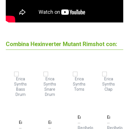
Combina Hexinverter Mutant Rimshot con:
verter
Erica
Erica
nt
Synths
Synths
Erica
Erica
ine
Toms
Clap
Synths
Synths
elo
Recíbelo
Recíbelo