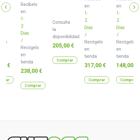
Bass
Snare
Recíbelo
en:
en:
Drum
Drum
en:
1-
1-
1-
2
2
Consulta
2
Días
Días
la
Días
/
/
disponibilidad.
/
gelo
Recógelo
Recógelo
Precio
205,00 €
Recógelo
en
en
en
a
tienda
tienda
Comprar
tienda
o
Precio
Precio
00 €
317,00 €
148,00 €
Precio
238,00 €
prar
Comprar
Comprar
Comprar