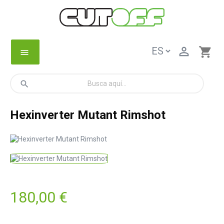

shopping_cart
menu
search
Hexinverter Mutant Rimshot
180,00 €