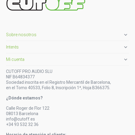

Sobre nosotros

Interés

Mi cuenta
CUTOFF PRO AUDIO SLU
NIF B64834377
Sociedad inscrita en el Registro Mercantil de Barcelona,
en el Tomo 40533, Folio 8, Inscripción 1ª, Hoja B366375.
¿Dónde estamos?
Calle Roger de Flor 122
08013 Barcelona
info@cutoff.es
+34 93 532 32 36
Horario de atención al cliente: