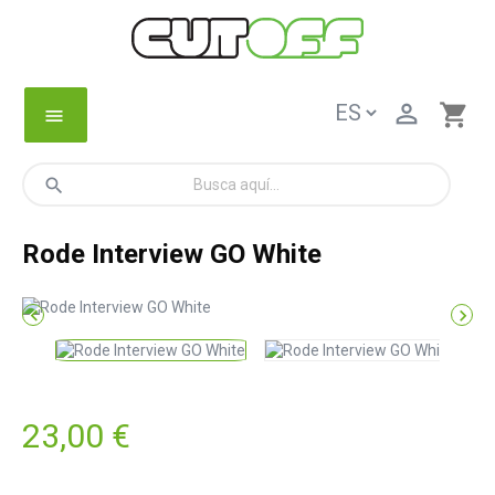

shopping_cart
menu
search
Rode Interview GO White


23,00 €