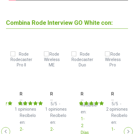
Combina Rode Interview GO White con:
Rode
Rode
Rode
Rode
Rodecaster
Wireless
Rodecaster
Wireless
Pro
ME
Duo
Pro
ess
5
/
5
-
5
/
5
-
5
/
5
-
Recíbelo
II
Single
Black
1
opiniones
1
opiniones
2
opiniones
elo
en:
Black
Recíbelo
Recíbelo
Recíbelo
1-
en:
en:
en:
e
2
2-
2-
1-
Días