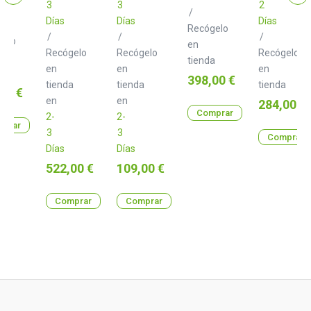
3
3
2
/
Días
Días
Días
Recógelo
/
/
/
gelo
en
Recógelo
Recógelo
Recógelo
tienda
en
en
en
a
Precio
398,00 €
tienda
tienda
tienda
o
00 €
en
en
Precio
284,00 €
Comprar
2-
2-
prar
3
3
Comprar
Días
Días
Precio
Precio
522,00 €
109,00 €
Comprar
Comprar