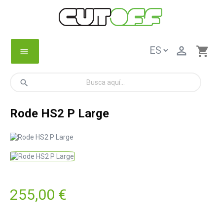

shopping_cart
menu
search
Rode HS2 P Large
255,00 €