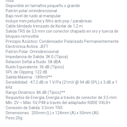
rosa
Disponible en tamaños pequeño o grande
Patrón polar omnidireccional
Bajo nivel de ruido al manipular
Incluye mini peluche y filtro anti-pop / parabrisas
Cable blindado trenzado de Kevlar de 1,2 m
Salida TRS de 3,5 mm con conector chapado en oro y tuerca de
bloqueo removible
Principio Acústico: Condensador Polarizado Permanentemente
Electrónica Activa: JEFT
Patrón Polar: Omnidireccional
Impedancia de Salida: 3K Ω (Típica)
Relación Señal a Ruido: 58 dBA
Ruido Equivalente: 36 dB (Típico)
SPL de Clipping: 122 dB
Salida Máxima: -189mV**
Sensibilidad: -47.2 dB re 1 V/Pa (21mV @ 94 dB SPL) ± 3 dB a 1
kHz
Rango Dinámico: 86 dB (Típico)**
Requisitos de Energía; Energía a través de conector de 3.5 mm:
Mín. 2V ~ Máx. 5V, P48 a través del adaptador RØDE VXLR+
Conexión de Salida: 3.5mm TRS
Dimensiones: 205mm (L) x 124mm (A) x 50mm (Al)
Peso:20g