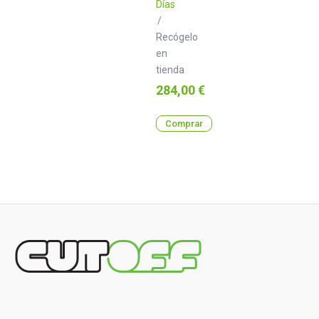
Días
/
Recógelo
en
tienda
Precio
284,00 €
Comprar