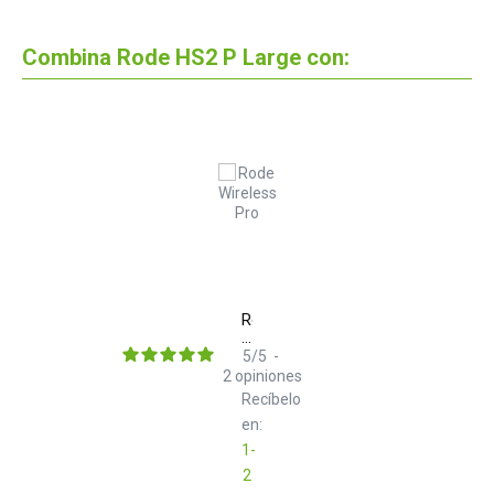
Combina Rode HS2 P Large con:
Rode
Wireless
Pro
5
/
5
-
2
opiniones
Recíbelo
en:
1-
2