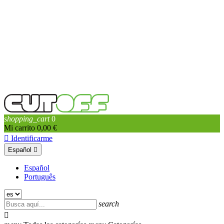
shopping_cart
0
Mi carrito
0,00 €

Identificarme
Español

Español
Português
search
