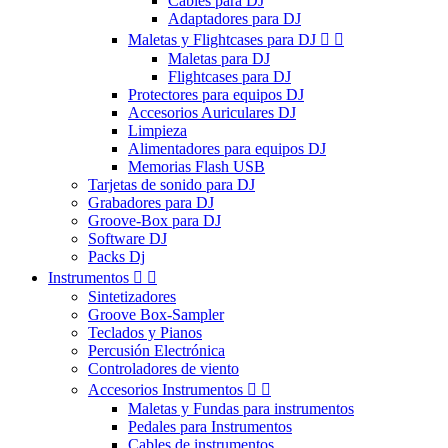
Cables para DJ
Adaptadores para DJ
Maletas y Flightcases para DJ


Maletas para DJ
Flightcases para DJ
Protectores para equipos DJ
Accesorios Auriculares DJ
Limpieza
Alimentadores para equipos DJ
Memorias Flash USB
Tarjetas de sonido para DJ
Grabadores para DJ
Groove-Box para DJ
Software DJ
Packs Dj
Instrumentos


Sintetizadores
Groove Box-Sampler
Teclados y Pianos
Percusión Electrónica
Controladores de viento
Accesorios Instrumentos


Maletas y Fundas para instrumentos
Pedales para Instrumentos
Cables de instrumentos