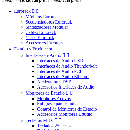
menu
Todas las categorías
menu
Categorías
Eurorack


Módulos Eurorack
Secuenciadores Eurorack
Sintetizadores Modular
Cables Eurorack
Cases Eurorack
Accesorios Eurorack
Estudio y Producción


Interfaces de Audio


Interfaces de Audio USB
Interfaces de Audio Thunderbolt
Interfaces de Audio PCI
Interfaces de Audio Ethernet
Aceleradores DSP
Accesorios Interfaces de Audio
Monitores de Estudio


Monitores Activos
Subgrave para estudio
Control de Monitores de Estudio
Accesorios Monitores Estudio
Teclados MIDI


Teclados 25 teclas