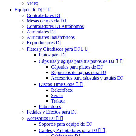
Video
Equipos de Dj


Controladores DJ
Mesas de mezcla DJ
Controladores DJ Autónomos
Auriculares DJ
Auriculares Inalámbricos
Reproductores Dj
Platos y Giradiscos para DJ


Platos para DJ
Cápsulas y agujas para tus platos de DJ


Cápsulas para platos de DJ
Repuestos de agujas para DJ
Accesorios para cápsulas y agujas DJ
Discos Time Code


Rekordbox
Serato
Traktor
Patinadores
Pedales y Efectos para DJ
Accesorios DJ


Soportes para equipo de DJ
Cables y Adaptadores para DJ

