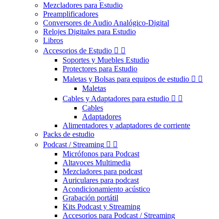
Mezcladores para Estudio
Preamplificadores
Conversores de Audio Analógico-Digital
Relojes Digitales para Estudio
Libros
Accesorios de Estudio


Soportes y Muebles Estudio
Protectores para Estudio
Maletas y Bolsas para equipos de estudio


Maletas
Cables y Adaptadores para estudio


Cables
Adaptadores
Alimentadores y adaptadores de corriente
Packs de estudio
Podcast / Streaming


Micrófonos para Podcast
Altavoces Multimedia
Mezcladores para podcast
Auriculares para podcast
Acondicionamiento acústico
Grabación portátil
Kits Podcast y Streaming
Accesorios para Podcast / Streaming