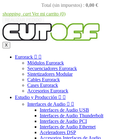
Total (sin impuestos) :
0,00 €
shopping_cart
Ver mi carrito
(0)
REALIZAR PEDIDO
X
Eurorack


Módulos Eurorack
Secuenciadores Eurorack
Sintetizadores Modular
Cables Eurorack
Cases Eurorack
Accesorios Eurorack
Estudio y Producción


Interfaces de Audio


Interfaces de Audio USB
Interfaces de Audio Thunderbolt
Interfaces de Audio PCI
Interfaces de Audio Ethernet
Aceleradores DSP
Accesorios Interfaces de Audio