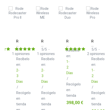
Rode
Rode
Rode
Rode
Rodecaster
Wireless
Rodecaster
Wireless
Pro
ME
Duo
Pro
5
/
5
-
5
/
5
-
5
/
5
-
Recíbelo
II
Single
Black
1
opiniones
1
opiniones
2
opiniones
en:
Black
Recíbelo
Recíbelo
Recíbelo
1-
en:
en:
en:
2
2-
2-
1-
Días
3
3
2
/
Días
Días
Días
Recógelo
/
/
/
en
Recógelo
Recógelo
Recógelo
tienda
en
en
en
Precio
398,00 €
tienda
tienda
tienda
en
en