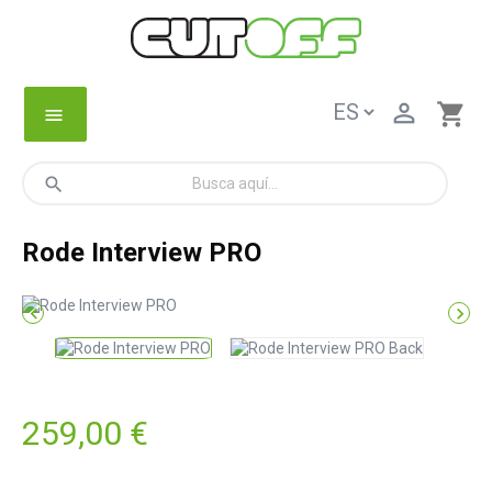

shopping_cart
menu
search
Rode Interview PRO


259,00 €