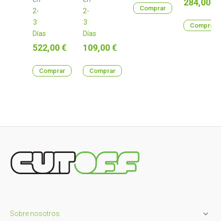
Precio
284,00 €
Comprar
2-
2-
3
3
Comprar
Días
Días
Precio
Precio
522,00 €
109,00 €
Comprar
Comprar

Sobre nosotros