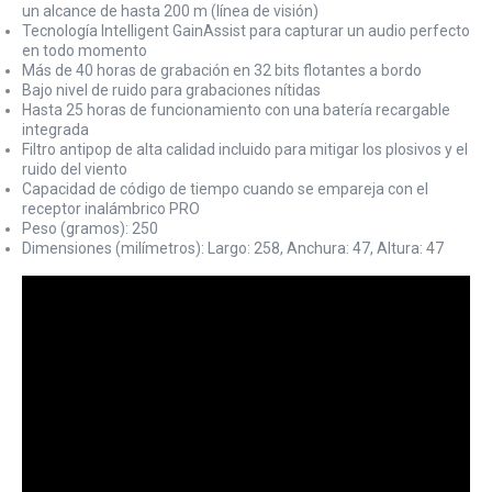
un alcance de hasta 200 m (línea de visión)
Tecnología Intelligent GainAssist para capturar un audio perfecto
en todo momento
Más de 40 horas de grabación en 32 bits flotantes a bordo
Bajo nivel de ruido para grabaciones nítidas
Hasta 25 horas de funcionamiento con una batería recargable
integrada
Filtro antipop de alta calidad incluido para mitigar los plosivos y el
ruido del viento
Capacidad de código de tiempo cuando se empareja con el
receptor inalámbrico PRO
Peso (gramos): 250
Dimensiones (milímetros): Largo: 258, Anchura: 47, Altura: 47