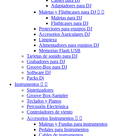
Cables para DJ
Adaptadores para DJ
Maletas y Flightcases para DJ


Maletas para DJ
Flightcases para DJ
Protectores para equipos DJ
Accesorios Auriculares DJ
Limpieza
Alimentadores para equipos DJ
Memorias Flash USB
Tarjetas de sonido para DJ
Grabadores para DJ
Groove-Box para DJ
Software DJ
Packs Dj
Instrumentos


Sintetizadores
Groove Box-Sampler
Teclados y Pianos
Percusión Electrónica
Controladores de viento
Accesorios Instrumentos


Maletas y Fundas para instrumentos
Pedales para Instrumentos
Cables de instrumentos