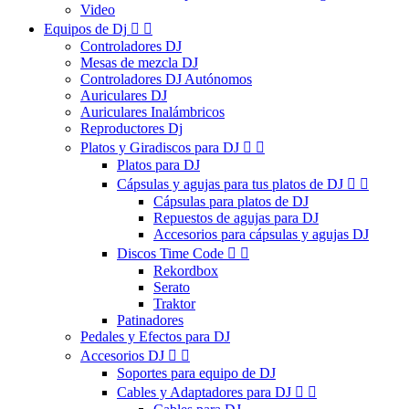
Video
Equipos de Dj


Controladores DJ
Mesas de mezcla DJ
Controladores DJ Autónomos
Auriculares DJ
Auriculares Inalámbricos
Reproductores Dj
Platos y Giradiscos para DJ


Platos para DJ
Cápsulas y agujas para tus platos de DJ


Cápsulas para platos de DJ
Repuestos de agujas para DJ
Accesorios para cápsulas y agujas DJ
Discos Time Code


Rekordbox
Serato
Traktor
Patinadores
Pedales y Efectos para DJ
Accesorios DJ


Soportes para equipo de DJ
Cables y Adaptadores para DJ

