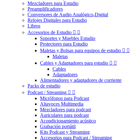
Mezcladores para Estudio
Preamplificadores
Conversores de Audio Analógico-Digital
Relojes Digitales para Estudio
Libros
Accesorios de Estudio


Soportes y Muebles Estudio
Protectores para Estudio
Maletas y Bolsas para equipos de estudio


Maletas
Cables y Adaptadores para estudio


Cables
Adaptadores
Alimentadores y adaptadores de corriente
Packs de estudio
Podcast / Streaming


Micrófonos para Podcast
Altavoces Multimedia
Mezcladores para podcast
Auriculares para podcast
Acondicionamiento acústico
Grabación portátil
Kits Podcast y Streaming
Accesorios para Podcast / Streaming