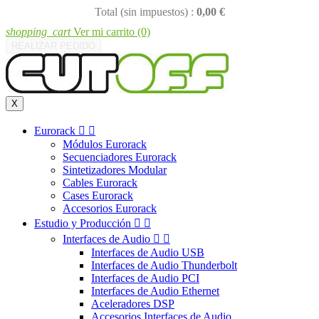
Total (sin impuestos) :
0,00 €
shopping_cart
Ver mi carrito
(0)
REALIZAR PEDIDO
X
Eurorack


Módulos Eurorack
Secuenciadores Eurorack
Sintetizadores Modular
Cables Eurorack
Cases Eurorack
Accesorios Eurorack
Estudio y Producción


Interfaces de Audio


Interfaces de Audio USB
Interfaces de Audio Thunderbolt
Interfaces de Audio PCI
Interfaces de Audio Ethernet
Aceleradores DSP
Accesorios Interfaces de Audio