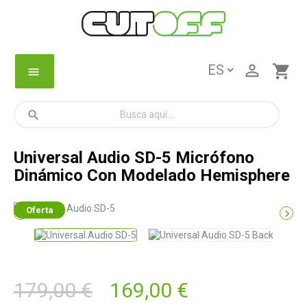

shopping_cart
menu
search
Universal Audio SD-5 Micrófono
Dinámico Con Modelado Hemisphere
Oferta


179,00 €
169,00 €