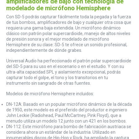
amplificadores de bajo con tecnología de
modelado de micrófono Hemisphere
Con SD-5 podrás capturar fácilmente toda la pegada y la fuerza
de tus bombos, amplificadores de bajo y cualquier otra cosa que
requiera una gama baja extendida. Un micrófono dinámico
clásico con patrón polar supercardioide, manejo de altos niveles
de presión sonora y el mejor modelado de micrófono
Hemisphere de su clase: SD-5 te ofrece un sonido profesional,
independientemente de dónde grabes.
Universal Audio ha perfeccionado el patrón polar supercardioide
del SD-5 para su uso en el escenario o en el estudio. Y con su
ultra-alta capacidad SPL y aislamiento excepcional, podrás
capturar todo el golpe, el tono y los transitorios en tu
instrumento sin sangrado de otras fuentes.
Modelos de micrófono Hemisphere incluidos:
DN-12A: Basado en un popular micrófono dinámico de la década
de 1950, este modelo es el preferido del productor e ingeniero
John Leckie (Radiohead, Paul McCartney, Pink Floyd), que a
menudo utiliza un modelo 12 junto con un 421 en los bombos.
DN-112: Este micrófono para bombo de fabricación austriaca se
considera ahora un estándar de la industria. Utilizado en
innumerables discos de Hip-Hop y Rock, ha ampliado la captura