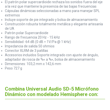
El patrón polar supercardioide rechaza los sonidos fuera del eje
a la vez que mantiene la presencia de las bajas frecuencias
Cápsulas dinámicas seleccionadas a mano para manejar SPL
extremos
Incluye soporte de pie integrado y bolsa de almacenamiento
Construcción robusta totalmente metálica y elegante artesanía
de UA
Patrón polar Supercardioide
Rango de frecuencia 20 Hz - 15 kHz
Sensibilidad -64 dB (0 dB = 1V/Pa @ 1 kHz)
Impedancia de salida 50 ohmios
Conector XLRM de 3 patillas
Accesorios incluidos Soporte integrado con ajuste de ángulo,
adaptador de rosca de ⅝« a ⅜», bolsa de almacenamiento
Dimensiones: 103,2 mm x 142,6 mm
Peso 727 g
Combina Universal Audio SD-5 Micrófono
Dinámico con modelado Hemisphere con: