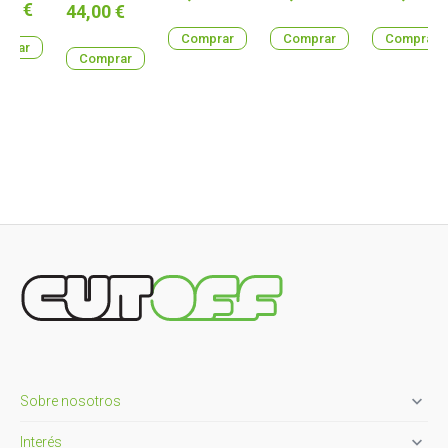
o
00 €
Precio
44,00 €
Comprar
Comprar
Comprar
prar
Comprar

Sobre nosotros

Interés