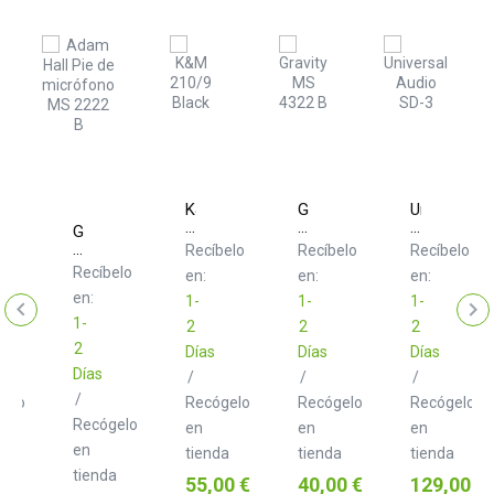
rsal
K&M
Gravity
Universal
o
210/9
MS
Audio
Gravity
Black
4322
SD-
MS
elo
Recíbelo
Recíbelo
Recíbelo
B
3
2222
Recíbelo
en:
en:
en:
ófono
Micrófono
B
mico
Dinámico
en:
Pie
1-
1-
1-
con
de
1-
2
2
2
lado
modelado
micrófono
2
sphere
Hemispher
Días
Días
Días
corto
Días
/
/
/
/
gelo
Recógelo
Recógelo
Recógelo
Recógelo
en
en
en
en
a
tienda
tienda
tienda
tienda
o
Precio
Precio
Precio
55,00 €
40,00 €
129,00 €
0 €