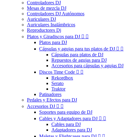
Controladores DJ
Mesas de mezcla DJ
Controladores DJ Autónomos
Auriculares DJ
Auriculares Inalámbricos
Reproductores Dj
Platos y Giradiscos para DJ


Platos para DJ
Cápsulas y agujas para tus platos de DJ


Cápsulas para platos de DJ
Repuestos de agujas para DJ
Accesorios para cápsulas y agujas DJ
Discos Time Code


Rekordbox
Serato
Traktor
Patinadores
Pedales y Efectos para DJ
Accesorios DJ


Soportes para equipo de DJ
Cables y Adaptadores para DJ


Cables para DJ
Adaptadores para DJ
Maletas y Flightcases para DJ

