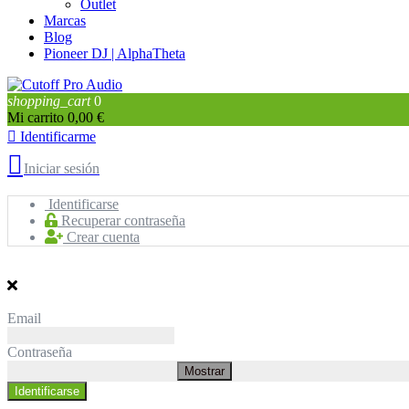
Outlet
Marcas
Blog
Pioneer DJ | AlphaTheta
shopping_cart
0
Mi carrito
0,00 €

Identificarme

Iniciar sesión
Identificarse
Recuperar contraseña
Crear cuenta
Email
Contraseña
Mostrar
Identificarse