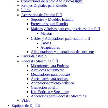
Conversores de Audio Analógico-Digital
Relojes Digitales para Estudio
Libros
Accesorios de Estudio


Soportes y Muebles Estudio
Protectores para Estudio
Maletas y Bolsas para equipos de estudio


Maletas
Cables y Adaptadores para estudio


Cables
Adaptadores
Alimentadores y adaptadores de corriente
Packs de estudio
Podcast / Streaming


Micrófonos para Podcast
Altavoces Multimedia
Mezcladores para podcast
Auriculares para podcast
Acondicionamiento acústico
Grabación portátil
Kits Podcast y Streaming
Accesorios para Podcast / Streaming
Video
Equipos de Dj

