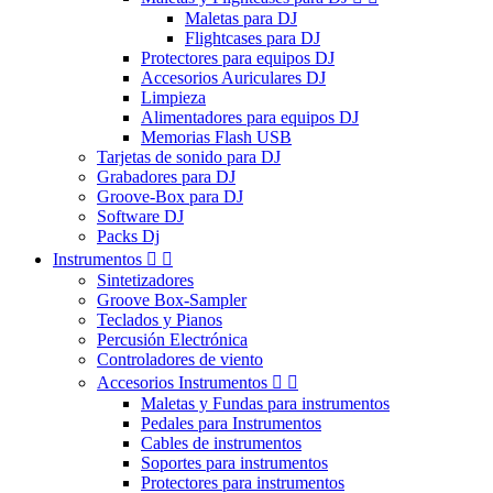
Maletas para DJ
Flightcases para DJ
Protectores para equipos DJ
Accesorios Auriculares DJ
Limpieza
Alimentadores para equipos DJ
Memorias Flash USB
Tarjetas de sonido para DJ
Grabadores para DJ
Groove-Box para DJ
Software DJ
Packs Dj
Instrumentos


Sintetizadores
Groove Box-Sampler
Teclados y Pianos
Percusión Electrónica
Controladores de viento
Accesorios Instrumentos


Maletas y Fundas para instrumentos
Pedales para Instrumentos
Cables de instrumentos
Soportes para instrumentos
Protectores para instrumentos