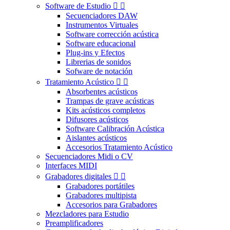
Software de Estudio


Secuenciadores DAW
Instrumentos Virtuales
Software corrección acústica
Software educacional
Plug-ins y Efectos
Librerias de sonidos
Sofware de notación
Tratamiento Acústico


Absorbentes acústicos
Trampas de grave acústicas
Kits acústicos completos
Difusores acústicos
Software Calibración Acústica
Aislantes acústicos
Accesorios Tratamiento Acústico
Secuenciadores Midi o CV
Interfaces MIDI
Grabadores digitales


Grabadores portátiles
Grabadores multipista
Accesorios para Grabadores
Mezcladores para Estudio
Preamplificadores