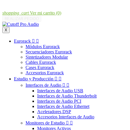
shopping_cart
Ver mi carrito
(0)
REALIZAR PEDIDO
X
Eurorack


Módulos Eurorack
Secuenciadores Eurorack
Sintetizadores Modular
Cables Eurorack
Cases Eurorack
Accesorios Eurorack
Estudio y Producción


Interfaces de Audio


Interfaces de Audio USB
Interfaces de Audio Thunderbolt
Interfaces de Audio PCI
Interfaces de Audio Ethernet
Aceleradores DSP
Accesorios Interfaces de Audio
Monitores de Estudio


Monitores Activos