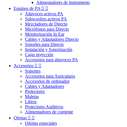
Alimentadores de instrumento
Equipos de PA


Altavoces activos PA
Subwoofers activos PA
Mezcladores de Directo
Micrófonos para Directo
Monitorización In Ear
Cables y Adaptadores Directo
Soportes para Directo
Instalación y Sonorización
Cajas inyección
Accesorios para altavoces PA
Accesorios


Soportes
Accesorios para Auriculares
Accesorios de ordenador
Cables y Adaptadores
Protectores
Maletas
Libros
Protectores Auditivos
Alimentadores de corriente
Ofertas


Ofertas especiales