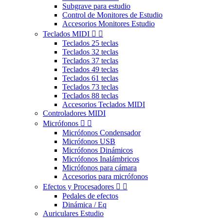
Subgrave para estudio
Control de Monitores de Estudio
Accesorios Monitores Estudio
Teclados MIDI


Teclados 25 teclas
Teclados 32 teclas
Teclados 37 teclas
Teclados 49 teclas
Teclados 61 teclas
Teclados 73 teclas
Teclados 88 teclas
Accesorios Teclados MIDI
Controladores MIDI
Micrófonos


Micrófonos Condensador
Micrófonos USB
Micrófonos Dinámicos
Micrófonos Inalámbricos
Micrófonos para cámara
Accesorios para micrófonos
Efectos y Procesadores


Pedales de efectos
Dinámica / Eq
Auriculares Estudio