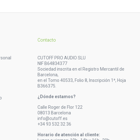
Contacto
rsonal
CUTOFF PRO AUDIO SLU
NIF B64834377
Sociedad inscrita en el Registro Mercantil de
Barcelona,
en el Tomo 40533, Folio 8, Inscripción 1ª, Hoja
B366375.
¿Dónde estamos?
o
Calle Roger de Flor 122
08013 Barcelona
info@cutoff.es
+34 93 532 32 36
Horario de atención al cliente: