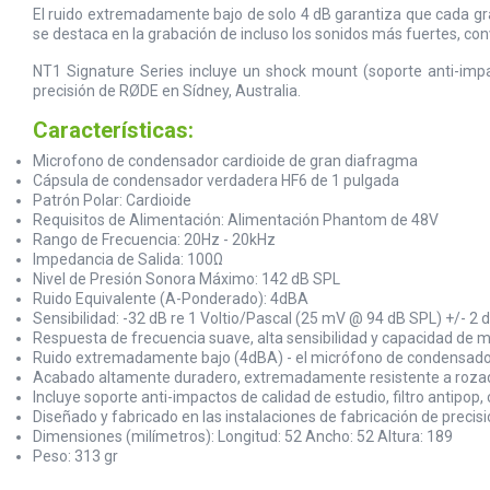
El ruido extremadamente bajo de solo 4 dB garantiza que cada gra
se destaca en la grabación de incluso los sonidos más fuertes, con
NT1 Signature Series incluye un shock mount (soporte anti-impac
precisión de RØDE en Sídney, Australia.
Características:
Microfono de condensador cardioide de gran diafragma
Cápsula de condensador verdadera HF6 de 1 pulgada
Patrón Polar: Cardioide
Requisitos de Alimentación: Alimentación Phantom de 48V
Rango de Frecuencia: 20Hz - 20kHz
Impedancia de Salida: 100Ω
Nivel de Presión Sonora Máximo: 142 dB SPL
Ruido Equivalente (A-Ponderado): 4dBA
Sensibilidad: -32 dB re 1 Voltio/Pascal (25 mV @ 94 dB SPL) +/- 2 
Respuesta de frecuencia suave, alta sensibilidad y capacidad de m
Ruido extremadamente bajo (4dBA) - el micrófono de condensador
Acabado altamente duradero, extremadamente resistente a roza
Incluye soporte anti-impactos de calidad de estudio, filtro antipop
Diseñado y fabricado en las instalaciones de fabricación de precis
Dimensiones (milímetros): Longitud: 52 Ancho: 52 Altura: 189
Peso: 313 gr