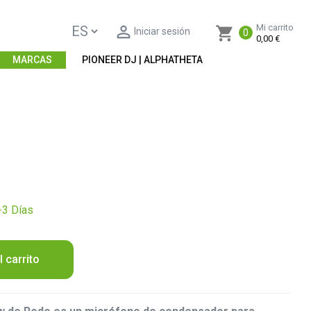

Mi carrito
shopping_cart
Iniciar sesión
0
0,00 €
MARCAS
PIONEER DJ | ALPHATHETA
-3 Días
l carrito