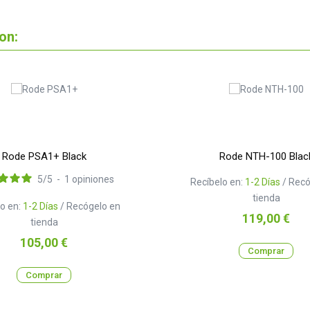
on:
Rode PSA1+ Black
Rode NTH-100 Blac
5
/
5
-
1
opiniones
Recíbelo en:
1-2 Días
/ Recó
tienda
o en:
1-2 Días
/ Recógelo en
Precio
119,00 €
tienda
Precio
105,00 €
Comprar
Comprar