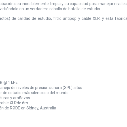
bación sea increíblemente limpia y su capacidad para manejar niveles d
virtiéndolo en un verdadero caballo de batalla de estudio.
tos) de calidad de estudio, filtro antipop y cable XLR, y está fabr
dB @ 1 kHz
anejo de niveles de presión sonora (SPL) altos
 de estudio más silencioso del mundo
duras y arañazos
, cable XLRde 6m
ión de RØDE en Sídney, Australia