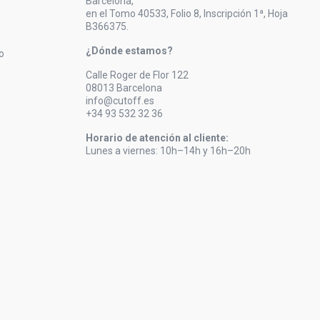
Barcelona,
en el Tomo 40533, Folio 8, Inscripción 1ª, Hoja
B366375.
¿Dónde estamos?
o
Calle Roger de Flor 122
08013 Barcelona
info@cutoff.es
+34 93 532 32 36
Horario de atención al cliente:
Lunes a viernes: 10h–14h y 16h–20h