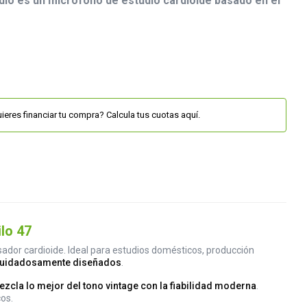
io es un micrófono de estudio cardioide basado en el
ieres financiar tu compra? Calcula tus cuotas aquí.
lo 47
dor cardioide. Ideal para estudios domésticos, producción
cuidadosamente diseñados
.
zcla lo mejor del tono vintage con la fiabilidad moderna
.
os.