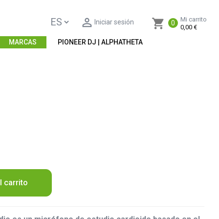

Mi carrito
shopping_cart
Iniciar sesión
0
0,00 €
MARCAS
PIONEER DJ | ALPHATHETA
l carrito