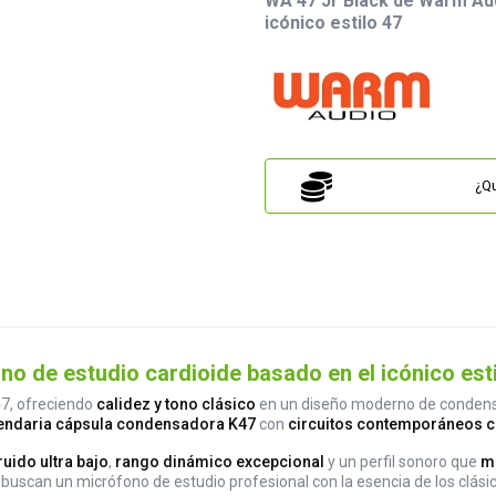
WA 47 Jr Black de Warm Aud
icónico estilo 47
¿Qu
 de estudio cardioide basado en el icónico esti
 47, ofreciendo
calidez y tono clásico
en un diseño moderno de condensa
gendaria cápsula condensadora K47
con
circuitos contemporáneos 
ruido ultra bajo
,
rango dinámico excepcional
y un perfil sonoro que
me
uscan un micrófono de estudio profesional con la esencia de los clásic