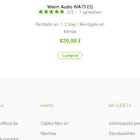
Warm Audio WA73 EQ
5
/
5
-
1
opiniones
Recíbelo en:
1-2 Días
/ Recógelo en
tienda
Precio
829,00 €
Comprar
os
Interés
MI CUENTA
olítica de
Cables Neo d+
Información pe
Idiomas
Devoluciones
de compra