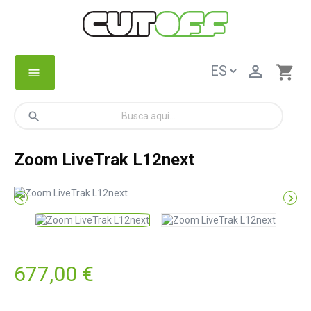

shopping_cart
menu
search
Zoom LiveTrak L12next


677,00 €