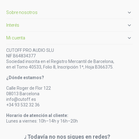

Sobre nosotros

Interés

Mi cuenta
CUTOFF PRO AUDIO SLU
NIF B64834377
Sociedad inscrita en el Registro Mercantil de Barcelona,
en el Tomo 40533, Folio 8, Inscripción 1ª, Hoja B366375.
¿Dónde estamos?
Calle Roger de Flor 122
08013 Barcelona
info@cutoff.es
+34 93 532 32 36
Horario de atención al cliente:
Lunes a viernes: 10h–14h y 16h–20h
¿Todavía no nos sigues en redes?