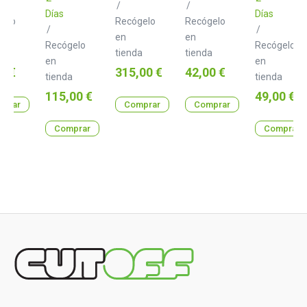
/
/
Días
Días
gelo
Recógelo
Recógelo
/
/
en
en
Recógelo
Recógelo
a
tienda
tienda
en
en
o
Precio
Precio
0 €
315,00 €
42,00 €
tienda
tienda
Precio
Precio
115,00 €
49,00 €
prar
Comprar
Comprar
Comprar
Comprar