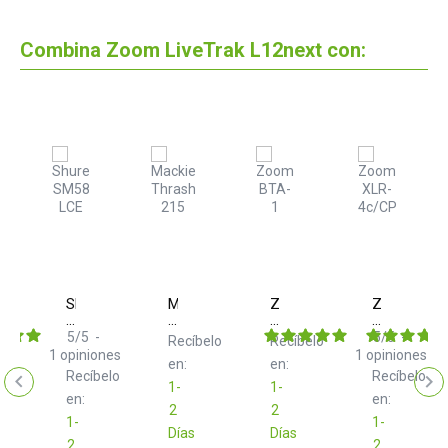
Combina Zoom LiveTrak L12next con:
m
Shure
Mackie
Zoom
Zoom
SM58
Thrash
BTA-
XLR-
LCE
215
1
4c/CP
5
/
5
-
5
/
5
-
elo
Recíbelo
Recíbelo
1
opiniones
1
opiniones
en:
en:
Recíbelo
Recíbelo
1-
1-
en:
en:
2
2
1-
1-
Días
Días
2
2