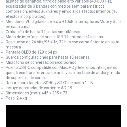
ajustes de ganancia, filtro de paso alto variable (40-600 Hz),
ecualizador de 3 bandas con medios semiparamétricos,
compresión, envíos auxiliares y envío a los efectos internos (16
efectos incorporados)
Medidores VU digitales de -∞ a +10dB, interruptores Mute y Solo
en cada canal
Grabación de hasta 14 pistas simultáneas
Modo de interface de audio USB 14 entradas/4 salidas
Resolución de 24 bits/96 kHz, 32 bits con coma flotante en pista
maestra
Pantalla OLED de 128 x 64 px
Guarda configuraciones para hasta 10 escenas
Micrófono de conversación incorporado
Puerto USB-C compatible con Mac, PC y teléfonos inteligentes,
que ofrece transferencia de archivos, interface de audio y modo
de superficie de control
Ranura para tarjetas SDHC y SDXC de hasta 1 TB
Incluye adaptador de corriente AD-19
Dimensiones (mm): 445 x 285 x 73
Peso: 2,4 kg