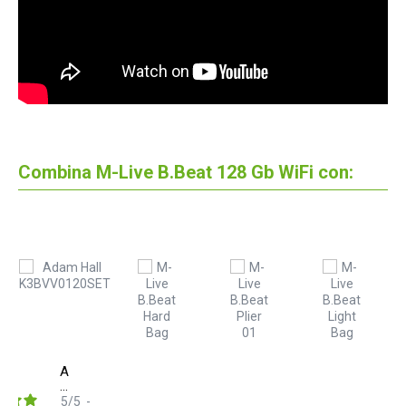
Combina M-Live B.Beat 128 Gb WiFi con:
Adam
Hall
K3BVV0120SET
5
/
5
-