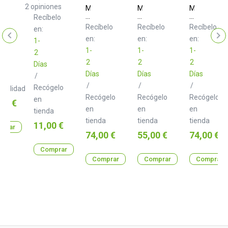
2
opiniones
M-
M-
M-
Live
Live
Live
Recíbelo
B.Beat
B.Beat
B.Beat
Recíbelo
Recíbelo
Recíbelo
en:
Hard
Plier
Light
t
en:
en:
en:
Bag
Bag
1-
1-
1-
1-
2
2
2
2
Días
lta
Días
Días
Días
/
/
/
/
Recógelo
nibilidad
Recógelo
Recógelo
Recógelo
en
o
00 €
en
en
en
tienda
tienda
tienda
tienda
Precio
11,00 €
prar
Precio
Precio
Precio
74,00 €
55,00 €
74,00 €
Comprar
Comprar
Comprar
Comprar