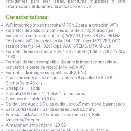
inteligentes para leer letras, partituras musicales y otra
información útil durante una actuación en vivo
Características:
WiFi integrado (no se necesita M-PEN 2 para la conexión WiFi)
Formatos de audio compatibles durante la importación (se
convertirán en formato interno): WAV 44,1 kHz, 48 kHz, 96 kHz
16/14 bits, MP3 tasa de bits fija [64 - 320] kbps, MP3 VBR, OGG
tasa de bits fija [64 - 320] kbps, AAC, STEMS, MTA M-Live
Formato de vídeo interno: H-264 HD / Full HD (1280 x 720 / 1920 x
1080)
Formato de vídeo compatible durante la importación (sólo se
convertirá la parte de vídeo): MP4, MOV, AVI
Formatos de imagen compatibles JPG, PNG
Procesamiento digital de audio interno 8 canales D/A 24 Bit
Sigma/Delta 48 kHz.
S/N típica = 112 dB
Pantalla OLED de 2,4", 128x64, monocroma
Ganancia de salida +3,0 dB
Salida Jack Audio 6 Salida audio Jack 6,5 mm mono, balanceado
Jack Cuffia Uscita 1 Salida estéreo Jack 6,5 mm
Entrada Jack Audio 2 entrada Línea mono L/R, Sólo
Izquierda/Estéreo
Almacenamiento Interno 120 GB
Interfaz de red Presa Ethernet RJ45 10/100/1000 Mbps