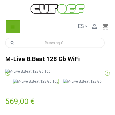

shopping_cart
menu
search
M-Live B.Beat 128 Gb WiFi


569,00 €