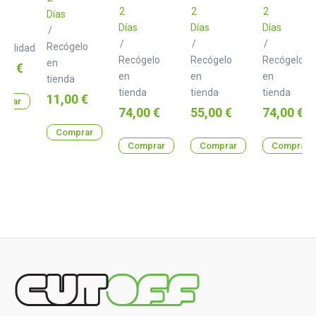
2
2
2
Días
lta
Días
Días
Días
/
/
/
/
Recógelo
nibilidad
Recógelo
Recógelo
Recógelo
en
o
00 €
en
en
en
tienda
tienda
tienda
tienda
Precio
11,00 €
prar
Precio
Precio
Precio
74,00 €
55,00 €
74,00 €
Comprar
Comprar
Comprar
Comprar