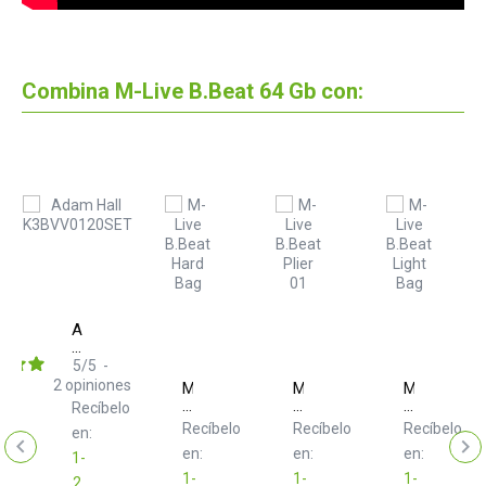
Combina M-Live B.Beat 64 Gb con:
Adam
Hall
K3BVV0120SET
5
/
5
-
2
opiniones
M-
M-
M-
Live
Live
Live
Recíbelo
B.Beat
B.Beat
B.Beat
Recíbelo
Recíbelo
Recíbelo
en:
Hard
Plier
Light
t
en:
en:
en:
Bag
Bag
1-
1-
1-
1-
2