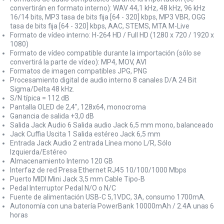
convertirán en formato interno): WAV 44,1 kHz, 48 kHz, 96 kHz
16/14 bits, MP3 tasa de bits fija [64 - 320] kbps, MP3 VBR, OGG
tasa de bits fija [64 - 320] kbps, AAC, STEMS, MTA M-Live
Formato de vídeo interno: H-264 HD / Full HD (1280 x 720 / 1920 x
1080)
Formato de vídeo compatible durante la importación (sólo se
convertirá la parte de vídeo): MP4, MOV, AVI
Formatos de imagen compatibles JPG, PNG
Procesamiento digital de audio interno 8 canales D/A 24 Bit
Sigma/Delta 48 kHz.
S/N típica = 112 dB
Pantalla OLED de 2,4", 128x64, monocroma
Ganancia de salida +3,0 dB
Salida Jack Audio 6 Salida audio Jack 6,5 mm mono, balanceado
Jack Cuffia Uscita 1 Salida estéreo Jack 6,5 mm
Entrada Jack Audio 2 entrada Línea mono L/R, Sólo
Izquierda/Estéreo
Almacenamiento Interno 120 GB
Interfaz de red Presa Ethernet RJ45 10/100/1000 Mbps
Puerto MIDI Mini Jack 3,5 mm Cable Tipo-B
Pedal Interruptor Pedal N/O o N/C
Fuente de alimentación USB-C 5,1VDC, 3A, consumo 1700mA.
Autonomía con una batería PowerBank 10000mAh / 2.4A unas 6
horas