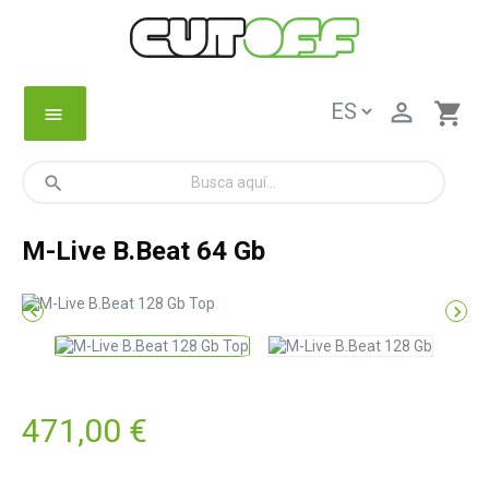

shopping_cart
menu
search
M-Live B.Beat 64 Gb


471,00 €