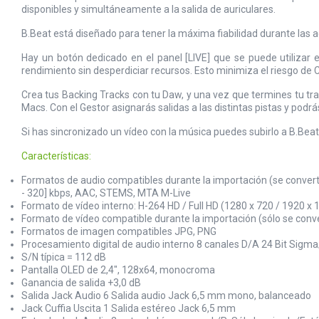
disponibles y simultáneamente a la salida de auriculares.
B.Beat está diseñado para tener la máxima fiabilidad durante las a
Hay un botón dedicado en el panel [LIVE] que se puede utiliz
rendimiento sin desperdiciar recursos. Esto minimiza el riesgo de Cr
Crea tus Backing Tracks con tu Daw, y una vez que termines tu tra
Macs. Con el Gestor asignarás salidas a las distintas pistas y podr
Si has sincronizado un vídeo con la música puedes subirlo a B.Beat
Características:
Formatos de audio compatibles durante la importación (se convertir
- 320] kbps, AAC, STEMS, MTA M-Live
Formato de vídeo interno: H-264 HD / Full HD (1280 x 720 / 1920 x 
Formato de vídeo compatible durante la importación (sólo se conver
Formatos de imagen compatibles JPG, PNG
Procesamiento digital de audio interno 8 canales D/A 24 Bit Sigma
S/N típica = 112 dB
Pantalla OLED de 2,4", 128x64, monocroma
Ganancia de salida +3,0 dB
Salida Jack Audio 6 Salida audio Jack 6,5 mm mono, balanceado
Jack Cuffia Uscita 1 Salida estéreo Jack 6,5 mm