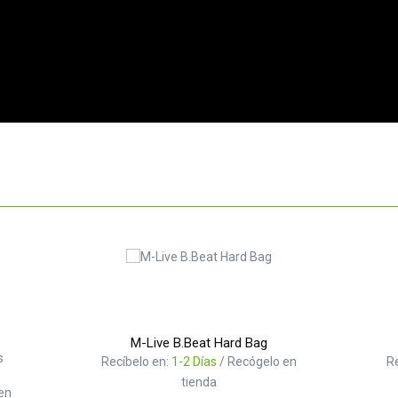
M-Live B.Beat Hard Bag
s
Recíbelo en:
1-2 Días
/ Recógelo en
R
tienda
en