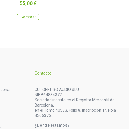
Precio
55,00 €
Comprar
Contacto
rsonal
CUTOFF PRO AUDIO SLU
NIF B64834377
Sociedad inscrita en el Registro Mercantil de
Barcelona,
en el Tomo 40533, Folio 8, Inscripción 1ª, Hoja
B366375.
¿Dónde estamos?
o