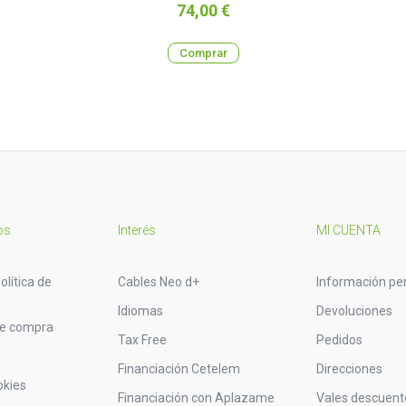
Precio
74,00 €
Comprar
os
Interés
MI CUENTA
olítica de
Cables Neo d+
Información pe
Idiomas
Devoluciones
de compra
Tax Free
Pedidos
Financiación Cetelem
Direcciones
okies
Financiación con Aplazame
Vales descuent