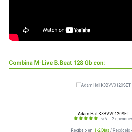
Combina M-Live B.Beat 128 Gb con:
Adam Hall K3BVV0120SET
5
/
5
-
2
opinione
Recíbelo en:
1-2 Días
/ Recógelo 