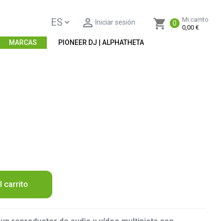

Mi carrito
shopping_cart
Iniciar sesión
0
0,00 €
MARCAS
PIONEER DJ | ALPHATHETA
l carrito