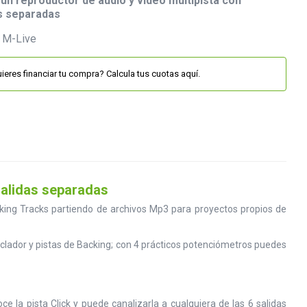
 un reproductor de audio y vídeo multipista con
as separadas
ieres financiar tu compra? Calcula tus cuotas aquí.
salidas separadas
king Tracks partiendo de archivos Mp3 para proyectos propios de
zclador y pistas de Backing; con 4 prácticos potenciómetros puedes
la pista Click y puede canalizarla a cualquiera de las 6 salidas