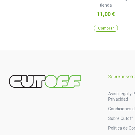
tienda
Precio
11,00 €
Comprar
Sobre nosotr
Aviso legal y P
Privacidad
Condiciones 
Sobre Cutoff
Política de Co