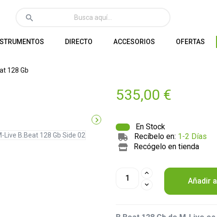
search
NSTRUMENTOS
DIRECTO
ACCESORIOS
OFERTAS
at 128 Gb
535,00 €

En Stock
Recíbelo en:
1-2 Días
Recógelo en tienda
Añadir a