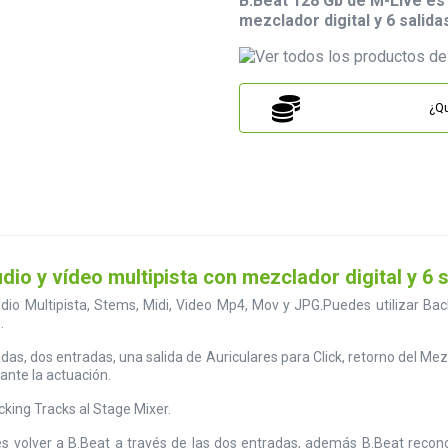
B.Beat 128 Gb de
M-Live
es
mezclador digital y 6 salid
¿Qu
dio y vídeo multipista con mezclador digital y 6 
io Multipista, Stems, Midi, Video Mp4, Mov y JPG.Puedes utilizar Bac
.
das, dos entradas, una salida de Auriculares para Click, retorno del Me
ante la actuación.
king Tracks al Stage Mixer.
volver a B.Beat a través de las dos entradas, además B.Beat reconoce 