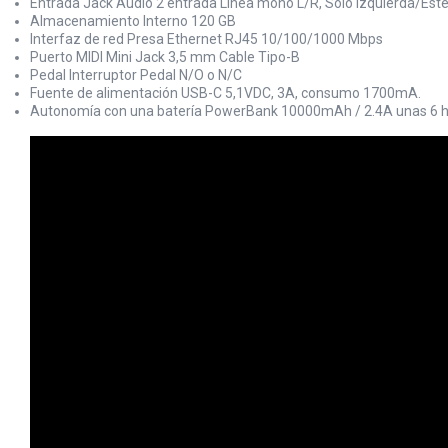
Entrada Jack Audio 2 entrada Línea mono L/R, Sólo Izquierda/Est
Almacenamiento Interno 120 GB
Interfaz de red Presa Ethernet RJ45 10/100/1000 Mbps
Puerto MIDI Mini Jack 3,5 mm Cable Tipo-B
Pedal Interruptor Pedal N/O o N/C
Fuente de alimentación USB-C 5,1VDC, 3A, consumo 1700mA.
Autonomía con una batería PowerBank 10000mAh / 2.4A unas 6 