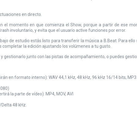
ctuaciones en directo.
ar en el momento en que comienza el Show, porque a partir de ese m
ash involuntario, y evita que el usuario active funciones por error.
bajo de estudio estás listo para transferir la música a B.Beat. Para e
ás completar la edición ajustando los volúmenes a tu gusto.
 y gestionarlo junto con las pistas de acompañamiento, o puedes gestio
án en formato interno): WAV 44,1 kHz, 48 kHz, 96 kHz 16/14 bits, MP3 tas
1080)
tirá la parte de vídeo): MP4, MOV, AVI
/Delta 48 kHz.