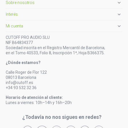

Sobre nosotros

Interés

Mi cuenta
CUTOFF PRO AUDIO SLU
NIF B64834377
Sociedad inscrita en el Registro Mercantil de Barcelona,
en el Tomo 40533, Folio 8, Inscripción 1ª, Hoja B366375.
¿Dónde estamos?
Calle Roger de Flor 122
08013 Barcelona
info@cutoff.es
+34 93 532 32 36
Horario de atención al cliente:
Lunes a viernes: 10h–14h y 16h–20h
¿Todavía no nos sigues en redes?