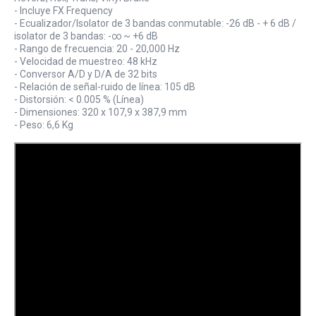
- Incluye FX Frequency
- Ecualizador/Isolator de 3 bandas conmutable: -26 dB - + 6 dB /
isolator de 3 bandas: -∞ ~ +6 dB
- Rango de frecuencia: 20 - 20,000 Hz
- Velocidad de muestreo: 48 kHz
- Conversor A/D y D/A de 32 bits
- Relación de señal-ruido de línea: 105 dB
- Distorsión: < 0.005 % (Línea)
- Dimensiones: 320 x 107,9 x 387,9 mm
- Peso: 6,6 Kg