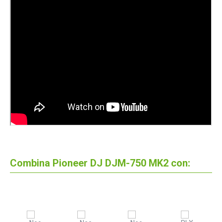
Combina Pioneer DJ DJM-750 MK2 con: