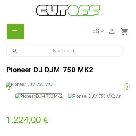

shopping_cart
menu
search
Pioneer DJ DJM-750 MK2


1.224,00 €