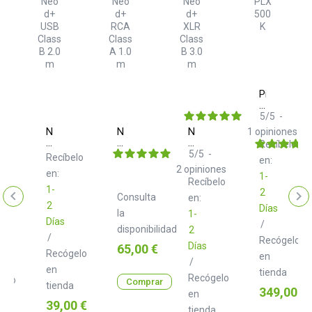
Pioneer
DJ
PLX
5
/
5
-
500
Neo
Neo
Neo
1
opiniones
K
d+
d+
d+
Recíbelo
Black
USB
RCA
XLR
5
/
5
-
Recíbelo
en:
Class
Class
Class
2
opiniones
en:
B
A
B
1-
er
Recíbelo
elo
2.0
1.0
3.0
1-
2
Consulta
m
m
m
en:
2
Días
la
1-
Días
/
disponibilidad
2
e
/
Recógelo
Días
Precio
65,00 €
Recógelo
en
/
en
tienda
Recógelo
gelo
Comprar
tienda
Precio
349,00 €
en
Precio
39,00 €
tienda
a