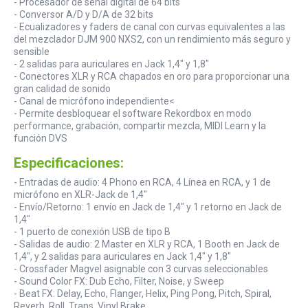
- Procesador de señal digital de 64 bits
- Conversor A/D y D/A de 32 bits
- Ecualizadores y faders de canal con curvas equivalentes a las
del mezclador DJM 900 NXS2, con un rendimiento más seguro y
sensible
- 2 salidas para auriculares en Jack 1,4" y 1,8"
- Conectores XLR y RCA chapados en oro para proporcionar una
gran calidad de sonido
- Canal de micrófono independiente<
- Permite desbloquear el software Rekordbox en modo
performance, grabación, compartir mezcla, MIDI Learn y la
función DVS
Especificaciones:
- Entradas de audio: 4 Phono en RCA, 4 Línea en RCA, y 1 de
micrófono en XLR-Jack de 1,4"
- Envío/Retorno: 1 envío en Jack de 1,4" y 1 retorno en Jack de
1,4"
- 1 puerto de conexión USB de tipo B
- Salidas de audio: 2 Master en XLR y RCA, 1 Booth en Jack de
1,4", y 2 salidas para auriculares en Jack 1,4" y 1,8"
- Crossfader Magvel asignable con 3 curvas seleccionables
- Sound Color FX: Dub Echo, Filter, Noise, y Sweep
- Beat FX: Delay, Echo, Flanger, Helix, Ping Pong, Pitch, Spiral,
Reverb, Roll, Trans, Vinyl Brake