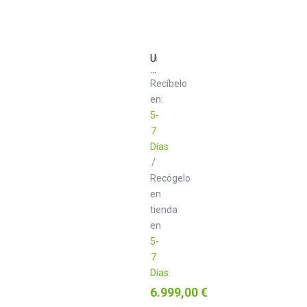
Union
Audio
ORBIT.6
Recíbelo
Rackmount
en:
6-
CH
5-
Rotary
7
Mixer
Días
/
Recógelo
en
tienda
en
5-
7
Días.
Precio
6.999,00 €