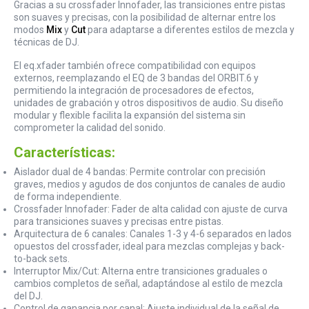
Gracias a su crossfader Innofader, las transiciones entre pistas
son suaves y precisas, con la posibilidad de alternar entre los
modos
Mix
y
Cut
para adaptarse a diferentes estilos de mezcla y
técnicas de DJ.
El eq.xfader también ofrece compatibilidad con equipos
externos, reemplazando el EQ de 3 bandas del ORBIT.6 y
permitiendo la integración de procesadores de efectos,
unidades de grabación y otros dispositivos de audio. Su diseño
modular y flexible facilita la expansión del sistema sin
comprometer la calidad del sonido.
Características:
Aislador dual de 4 bandas: Permite controlar con precisión
graves, medios y agudos de dos conjuntos de canales de audio
de forma independiente.
Crossfader Innofader: Fader de alta calidad con ajuste de curva
para transiciones suaves y precisas entre pistas.
Arquitectura de 6 canales: Canales 1-3 y 4-6 separados en lados
opuestos del crossfader, ideal para mezclas complejas y back-
to-back sets.
Interruptor Mix/Cut: Alterna entre transiciones graduales o
cambios completos de señal, adaptándose al estilo de mezcla
del DJ.
Control de ganancia por canal: Ajuste individual de la señal de