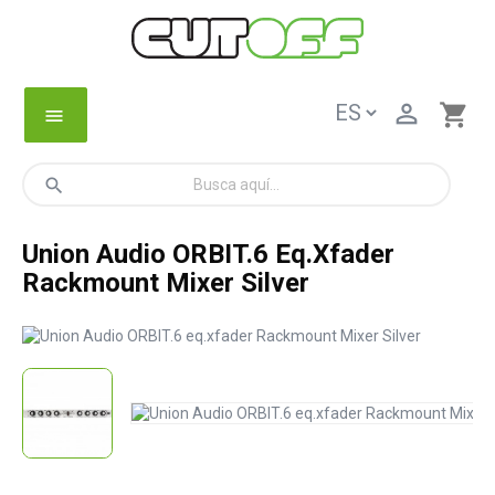

shopping_cart
menu
search
Union Audio ORBIT.6 Eq.xfader
Rackmount Mixer Silver