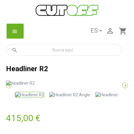

shopping_cart
menu
search
Headliner R2


415,00 €