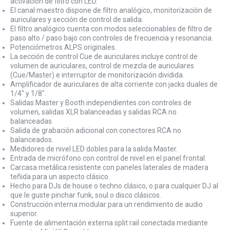
activación de filtro con LED.
El canal maestro dispone de filtro analógico, monitorización de
auriculares y sección de control de salida.
El filtro analógico cuenta con modos seleccionables de filtro de
paso alto / paso bajo con controles de frecuencia y resonancia.
Potenciómetros ALPS originales.
La sección de control Cue de auriculares incluye control de
volumen de auriculares, control de mezcla de auriculares
(Cue/Master) e interruptor de monitorización dividida.
Amplificador de auriculares de alta corriente con jacks duales de
1/4" y 1/8".
Salidas Master y Booth independientes con controles de
volumen, salidas XLR balanceadas y salidas RCA no
balanceadas.
Salida de grabación adicional con conectores RCA no
balanceados.
Medidores de nivel LED dobles para la salida Master.
Entrada de micrófono con control de nivel en el panel frontal.
Carcasa metálica resistente con paneles laterales de madera
teñida para un aspecto clásico.
Hecho para DJs de house o techno clásico, o para cualquier DJ al
que le guste pinchar funk, soul o disco clásicos.
Construcción interna modular para un rendimiento de audio
superior.
Fuente de alimentación externa split rail conectada mediante