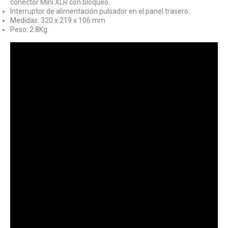
conector Mini XLR con bloqueo.
Interruptor de alimentación pulsador en el panel trasero.
Medidas: 320 x 219 x 106 mm
Peso: 2.8Kg