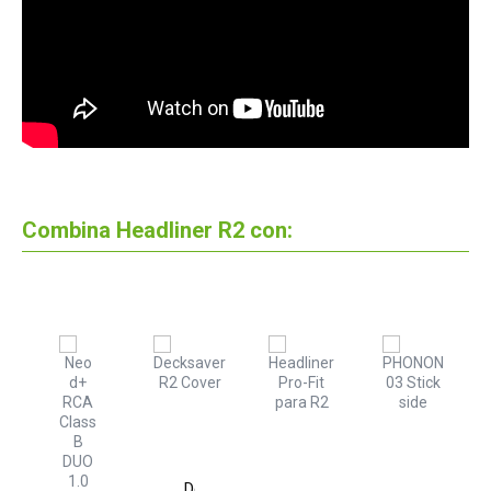
Combina Headliner R2 con:
Decksaver