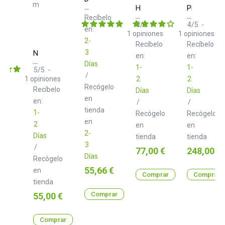
Headliner
Headliner
PHONON
R2
Pro-
03
Recíbelo
Cover
Fit
Stick
5
/
5
-
4
/
5
-
en:
para
1
opiniones
1
opiniones
R2
2-
Recíbelo
Recíbelo
3
Neo
en:
en:
d+
Días
1-
1-
RCA
5
/
5
-
/
Class
1
opiniones
2
2
B
Recógelo
Recíbelo
Días
Días
DUO
en
1.0
en:
/
/
m
tienda
1-
Recógelo
Recógelo
en
2
en
en
2-
Días
tienda
tienda
3
/
Precio
Precio
77,00 €
248,00 €
Días
Recógelo
Precio
55,66 €
en
Comprar
Comprar
tienda
Precio
Comprar
55,00 €
Comprar