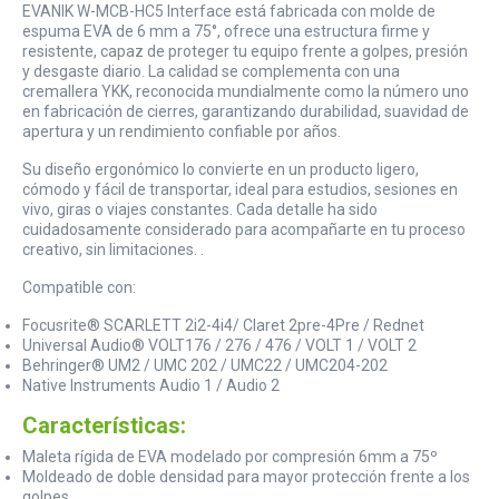
EVANIK W-MCB-HC5 Interface está fabricada con molde de
espuma EVA de 6 mm a 75°, ofrece una estructura firme y
resistente, capaz de proteger tu equipo frente a golpes, presión
y desgaste diario. La calidad se complementa con una
cremallera YKK, reconocida mundialmente como la número uno
en fabricación de cierres, garantizando durabilidad, suavidad de
apertura y un rendimiento confiable por años.
Su diseño ergonómico lo convierte en un producto ligero,
cómodo y fácil de transportar, ideal para estudios, sesiones en
vivo, giras o viajes constantes. Cada detalle ha sido
cuidadosamente considerado para acompañarte en tu proceso
creativo, sin limitaciones. .
Compatible con:
Focusrite® SCARLETT 2i2-4i4/ Claret 2pre-4Pre / Rednet
Universal Audio® VOLT176 / 276 / 476 / VOLT 1 / VOLT 2
Behringer® UM2 / UMC 202 / UMC22 / UMC204-202
Native Instruments Audio 1 / Audio 2
Características:
Maleta rígida de EVA modelado por compresión 6mm a 75º
Moldeado de doble densidad para mayor protección frente a los
golpes.