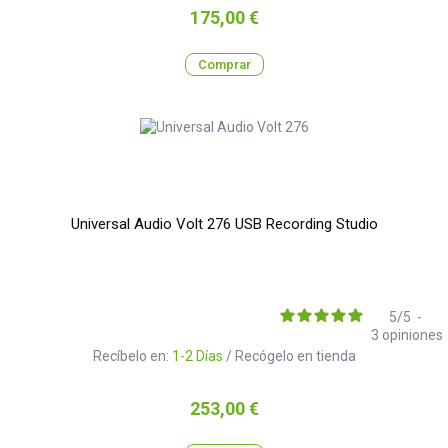
Precio
175,00 €
Comprar
Universal Audio Volt 276 USB Recording Studio
5
/
5
-
3
opiniones
Recíbelo en:
1-2 Días
/ Recógelo en tienda
Precio
253,00 €