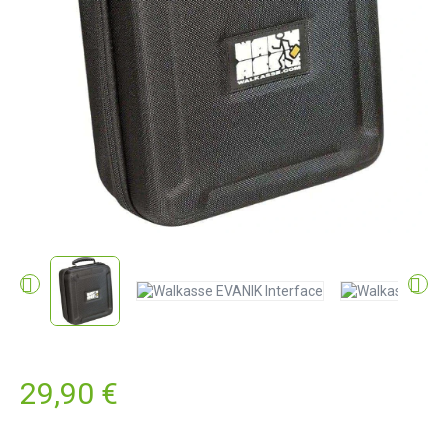


29,90 €