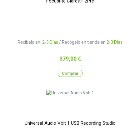
Focusrite Clarett+ 2Pre
Recíbelo en:
2-3 Días
/ Recógelo en tienda en
2-3 Días
Precio
379,00 €
Comprar
Universal Audio Volt 1 USB Recording Studio