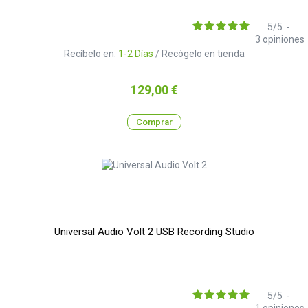
5
/
5
-
3
opiniones
Recíbelo en:
1-2 Días
/ Recógelo en tienda
Precio
129,00 €
Comprar
Universal Audio Volt 2 USB Recording Studio
5
/
5
-