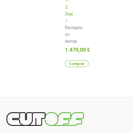
1-
2
Días
/
Recógelo
en
tienda
Precio
1.479,00 €
Comprar