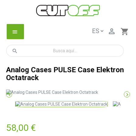

shopping_cart
menu
search
Analog Cases PULSE Case Elektron
Octatrack


58,00 €