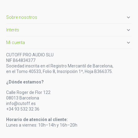

Sobre nosotros

Interés

Mi cuenta
CUTOFF PRO AUDIO SLU
NIF B64834377
Sociedad inscrita en el Registro Mercantil de Barcelona,
en el Tomo 40533, Folio 8, Inscripción 1ª, Hoja B366375.
¿Dónde estamos?
Calle Roger de Flor 122
08013 Barcelona
info@cutoff.es
+34 93 532 32 36
Horario de atención al cliente:
Lunes a viernes: 10h–14h y 16h–20h