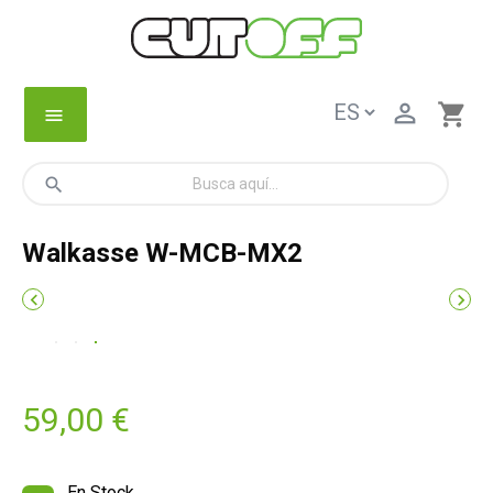

shopping_cart
menu
search
Walkasse W-MCB-MX2


59,00 €
En Stock