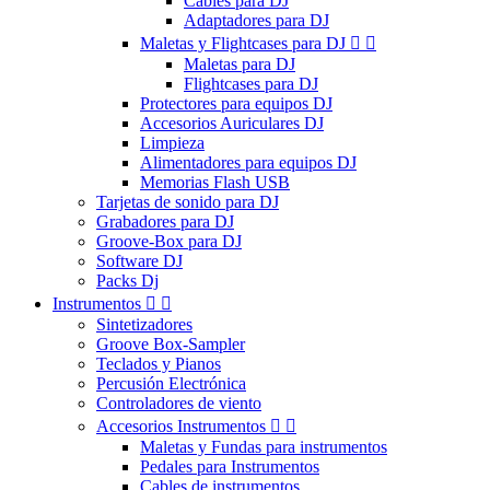
Cables para DJ
Adaptadores para DJ
Maletas y Flightcases para DJ


Maletas para DJ
Flightcases para DJ
Protectores para equipos DJ
Accesorios Auriculares DJ
Limpieza
Alimentadores para equipos DJ
Memorias Flash USB
Tarjetas de sonido para DJ
Grabadores para DJ
Groove-Box para DJ
Software DJ
Packs Dj
Instrumentos


Sintetizadores
Groove Box-Sampler
Teclados y Pianos
Percusión Electrónica
Controladores de viento
Accesorios Instrumentos


Maletas y Fundas para instrumentos
Pedales para Instrumentos
Cables de instrumentos