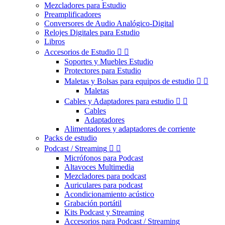
Mezcladores para Estudio
Preamplificadores
Conversores de Audio Analógico-Digital
Relojes Digitales para Estudio
Libros
Accesorios de Estudio


Soportes y Muebles Estudio
Protectores para Estudio
Maletas y Bolsas para equipos de estudio


Maletas
Cables y Adaptadores para estudio


Cables
Adaptadores
Alimentadores y adaptadores de corriente
Packs de estudio
Podcast / Streaming


Micrófonos para Podcast
Altavoces Multimedia
Mezcladores para podcast
Auriculares para podcast
Acondicionamiento acústico
Grabación portátil
Kits Podcast y Streaming
Accesorios para Podcast / Streaming