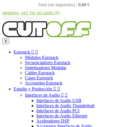
Total (sin impuestos) :
0,00 €
shopping_cart
Ver mi carrito
(0)
REALIZAR PEDIDO
X
Eurorack


Módulos Eurorack
Secuenciadores Eurorack
Sintetizadores Modular
Cables Eurorack
Cases Eurorack
Accesorios Eurorack
Estudio y Producción


Interfaces de Audio


Interfaces de Audio USB
Interfaces de Audio Thunderbolt
Interfaces de Audio PCI
Interfaces de Audio Ethernet
Aceleradores DSP
Accesorios Interfaces de Audio