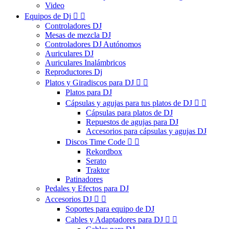
Video
Equipos de Dj


Controladores DJ
Mesas de mezcla DJ
Controladores DJ Autónomos
Auriculares DJ
Auriculares Inalámbricos
Reproductores Dj
Platos y Giradiscos para DJ


Platos para DJ
Cápsulas y agujas para tus platos de DJ


Cápsulas para platos de DJ
Repuestos de agujas para DJ
Accesorios para cápsulas y agujas DJ
Discos Time Code


Rekordbox
Serato
Traktor
Patinadores
Pedales y Efectos para DJ
Accesorios DJ


Soportes para equipo de DJ
Cables y Adaptadores para DJ

