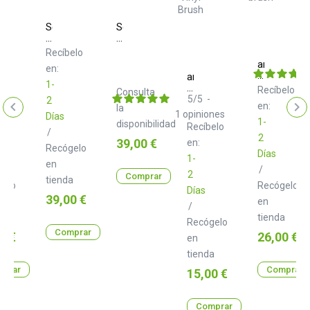
Serato
Serato
Performance
Performance
Series
Series
Recíbelo
Green
Yellow
am
en:
n
Clean
am
1-
d
Sound
Clean
elo
Recíbelo
Consulta
Goat
Sound
5
/
5
-
2
en:
ing
la
hair
Carbon
1
opiniones
Días
brush
Fibre
1-
disponibilidad
Recíbelo
Vinyl
/
2
Precio
39,00 €
Brush
en:
Recógelo
Días
1-
en
/
2
Comprar
tienda
gelo
Recógelo
Días
Precio
39,00 €
en
/
a
tienda
Recógelo
Comprar
o
Precio
0 €
26,00 €
en
tienda
prar
Comprar
Precio
15,00 €
Comprar