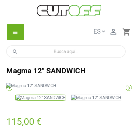

shopping_cart
menu
search
Magma 12" SANDWICH


115,00 €