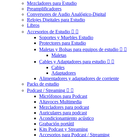
Mezcladores para Estudio
Preamplificadores
Conversores de Audio Analógico-Digital
Relojes Digitales para Estudio
Libros
Accesorios de Estudio


Soportes y Muebles Estudio
Protectores para Estudio
Maletas y Bolsas para equipos de estudio


Maletas
Cables y Adaptadores para estudio


Cables
Adaptadores
Alimentadores y adaptadores de corriente
Packs de estudio
Podcast / Streaming


Micrófonos para Podcast
Altavoces Multimedia
Mezcladores para podcast
Auriculares para podcast
Acondicionamiento acústico
Grabación portátil
Kits Podcast y Streaming
Accesorios para Podcast / Streaming