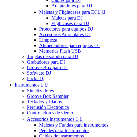
Cables para DJ
Adaptadores para DJ
Maletas y Flightcases para DJ


Maletas para DJ
Flightcases para DJ
Protectores para equipos DJ
Accesorios Auriculares DJ
Limpieza
Alimentadores para equipos DJ
Memorias Flash USB
Tarjetas de sonido para DJ
Grabadores para DJ
Groove-Box para DJ
Software DJ
Packs Dj
Instrumentos


Sintetizadores
Groove Box-Sampler
Teclados y Pianos
Percusión Electrónica
Controladores de viento
Accesorios Instrumentos


Maletas y Fundas para instrumentos
Pedales para Instrumentos
Cables de instrumentos