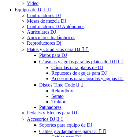
Video
Equipos de Dj


Controladores DJ
Mesas de mezcla DJ
Controladores DJ Autónomos
Auriculares DJ
Auriculares Inalámbricos
Reproductores Dj
Platos y Giradiscos para DJ


Platos para DJ
Cápsulas y agujas para tus platos de DJ


Cápsulas para platos de DJ
Repuestos de agujas para DJ
Accesorios para cápsulas y agujas DJ
Discos Time Code


Rekordbox
Serato
Traktor
Patinadores
Pedales y Efectos para DJ
Accesorios DJ


Soportes para equipo de DJ
Cables y Adaptadores para DJ

