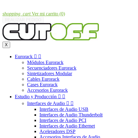
shopping_cart
Ver mi carrito
(0)
REALIZAR PEDIDO
X
Eurorack


Módulos Eurorack
Secuenciadores Eurorack
Sintetizadores Modular
Cables Eurorack
Cases Eurorack
Accesorios Eurorack
Estudio y Producción


Interfaces de Audio


Interfaces de Audio USB
Interfaces de Audio Thunderbolt
Interfaces de Audio PCI
Interfaces de Audio Ethernet
Aceleradores DSP
Accesorios Interfaces de Audio