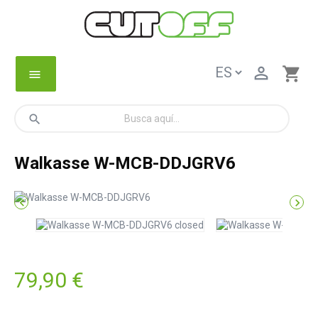

shopping_cart
menu
search
Walkasse W-MCB-DDJGRV6


79,90 €