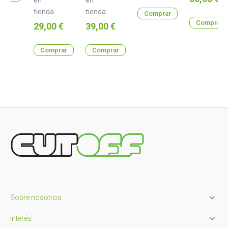
tienda
tienda
Comprar
Comprar
Precio
Precio
29,00 €
39,00 €
Comprar
Comprar

Sobre nosotros

Interés