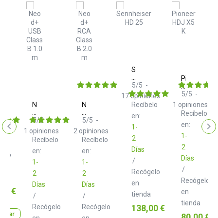
aTheta
Sennheiser
HD
Pioneer
6
25
5
/
5
-
DJ
elo
HDJ
5
/
5
-
17
opiniones
X5
Neo
Neo
Recíbelo
1
opiniones
K
d+
d+
Recíbelo
en:
Black
USB
RCA
5
/
5
-
5
/
5
-
en:
1-
Class
Class
1
opiniones
2
opiniones
B
B
1-
2
Recíbelo
Recíbelo
1.0
2.0
2
Días
m
en:
m
en:
gelo
Días
/
1-
1-
/
Recógelo
2
2
a
Recógelo
en
Días
Días
o
00 €
en
tienda
/
/
tienda
Precio
Recógelo
Recógelo
138,00 €
prar
Precio
80,00 €
en
en