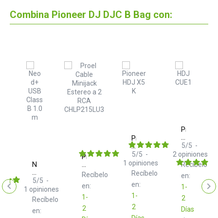
Combina Pioneer DJ DJC B Bag con:
Pioneer
DJ
Pioneer
HDJ
DJ
5
/
5
-
er
CUE1
HDJ
5
/
5
-
2
opiniones
Proel
X5
1
opiniones
Neo
Cable
Recíbelo
elo
K
d+
Minijack
Recíbelo
Recíbelo
en:
Black
USB
Estereo
5
/
5
-
en:
en:
1-
Class
a
1
opiniones
B
2
1-
1-
2
Recíbelo
1.0
RCA
2
2
Días
m
en:
CHLP215LU3
Días