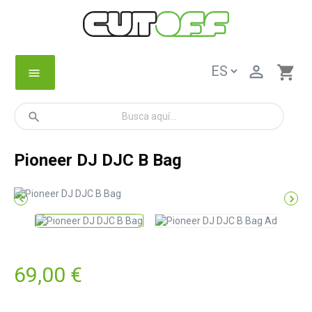

shopping_cart
menu
search
Pioneer DJ DJC B Bag


69,00 €