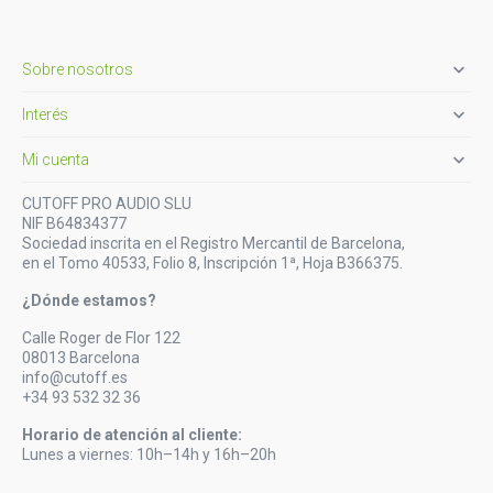

Sobre nosotros

Interés

Mi cuenta
CUTOFF PRO AUDIO SLU
NIF B64834377
Sociedad inscrita en el Registro Mercantil de Barcelona,
en el Tomo 40533, Folio 8, Inscripción 1ª, Hoja B366375.
¿Dónde estamos?
Calle Roger de Flor 122
08013 Barcelona
info@cutoff.es
+34 93 532 32 36
Horario de atención al cliente:
Lunes a viernes: 10h–14h y 16h–20h