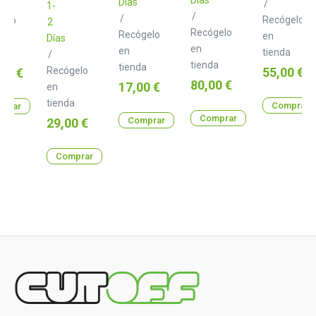
Días
/
1-
/
/
Recógelo
gelo
2
Recógelo
Recógelo
en
Días
en
en
tienda
a
/
tienda
tienda
Precio
o
Recógelo
55,00 €
00 €
Precio
80,00 €
Precio
17,00 €
en
tienda
Comprar
prar
Comprar
Precio
Comprar
29,00 €
Comprar