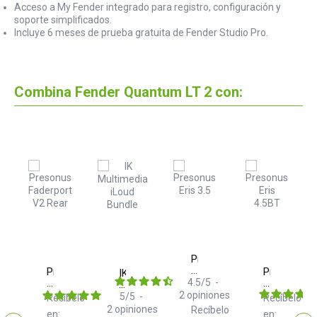
Acceso a My Fender integrado para registro, configuración y
soporte simplificados.
Incluye 6 meses de prueba gratuita de Fender Studio Pro.
Combina Fender Quantum LT 2 con:
Presonus
Eris
er
Presonus
Presonus
IK
3.5
o
Faderport
4.5
/
5
-
Eris
Multimedia
2nd
V2
4.5BT
iLoud
2
opiniones
5
/
5
-
Recíbelo
Recíbelo
Gen
2nd
Bundle
2
opiniones
Recíbelo
en:
en:
Gen