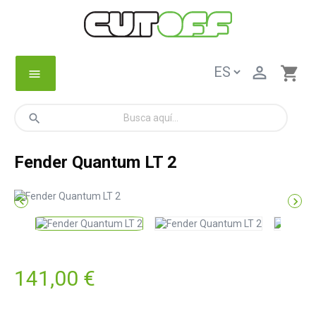

shopping_cart
menu
search
Fender Quantum LT 2


141,00 €