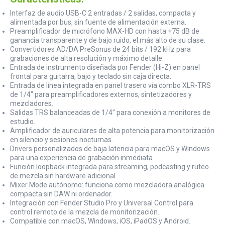
Interfaz de audio USB-C 2 entradas / 2 salidas, compacta y
alimentada por bus, sin fuente de alimentación externa.
Preamplificador de micrófono MAX-HD con hasta +75 dB de
ganancia transparente y de bajo ruido, el más alto de su clase.
Convertidores AD/DA PreSonus de 24 bits / 192 kHz para
grabaciones de alta resolución y máximo detalle.
Entrada de instrumento diseñada por Fender (Hi-Z) en panel
frontal para guitarra, bajo y teclado sin caja directa.
Entrada de línea integrada en panel trasero vía combo XLR-TRS
de 1/4" para preamplificadores externos, sintetizadores y
mezcladores.
Salidas TRS balanceadas de 1/4" para conexión a monitores de
estudio.
Amplificador de auriculares de alta potencia para monitorización
en silencio y sesiones nocturnas.
Drivers personalizados de baja latencia para macOS y Windows
para una experiencia de grabación inmediata.
Función loopback integrada para streaming, podcasting y ruteo
de mezcla sin hardware adicional.
Mixer Mode autónomo: funciona como mezcladora analógica
compacta sin DAW ni ordenador.
Integración con Fender Studio Pro y Universal Control para
control remoto de la mezcla de monitorización.
Compatible con macOS, Windows, iOS, iPadOS y Android.