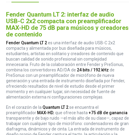
Fender Quantum LT 2: interfaz de audio
USB-C 2x2 compacta con preamplificador
MAX-HD de 75 dB para músicos y creadores
de contenido
Fender Quantum LT 2
es una interfaz de audio USB-C 2x2
compacta y alimentada por bus diseñada para músicos,
estudiantes, artistas en solitario y creadores de contenido que
buscan calidad de sonido profesional sin complejidad
innecesaria. Fruto de la colaboración entre Fender y PreSonus,
combina los convertidores AD/DA de
24 bits / 192 kHz
de
PreSonus con un preamplificador de micrófono de nueva
generación y una entrada de instrumento diseñada por Fender,
ofreciendo resultados de nivel de estudio desde el primer
momento y en cualquier lugar, sin necesidad de fuente de
alimentación externa ni configuraciones complejas.
En el corazón de la
Quantum LT 2
se encuentra el
preamplificador
MAX-HD
, que ofrece hasta
+75 dB de ganancia
transparente y de bajo ruido —el más alto de su clase—, capaz de
trabajar con cualquier tipo de micrófono: condensadores de gran
diafragma, dinámicos y de cinta. La entrada de instrumento de
diseño propio de Fender captura el tacto, la articulación y la