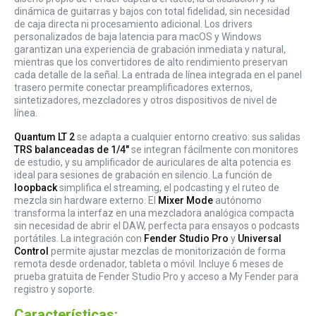
dinámica de guitarras y bajos con total fidelidad, sin necesidad
de caja directa ni procesamiento adicional. Los drivers
personalizados de baja latencia para macOS y Windows
garantizan una experiencia de grabación inmediata y natural,
mientras que los convertidores de alto rendimiento preservan
cada detalle de la señal. La entrada de línea integrada en el panel
trasero permite conectar preamplificadores externos,
sintetizadores, mezcladores y otros dispositivos de nivel de
línea.
Quantum LT 2
se adapta a cualquier entorno creativo: sus salidas
TRS balanceadas de 1/4"
se integran fácilmente con monitores
de estudio, y su amplificador de auriculares de alta potencia es
ideal para sesiones de grabación en silencio. La función de
loopback
simplifica el streaming, el podcasting y el ruteo de
mezcla sin hardware externo. El
Mixer Mode
autónomo
transforma la interfaz en una mezcladora analógica compacta
sin necesidad de abrir el DAW, perfecta para ensayos o podcasts
portátiles. La integración con
Fender Studio Pro
y
Universal
Control
permite ajustar mezclas de monitorización de forma
remota desde ordenador, tableta o móvil. Incluye 6 meses de
prueba gratuita de Fender Studio Pro y acceso a My Fender para
registro y soporte.
Características: