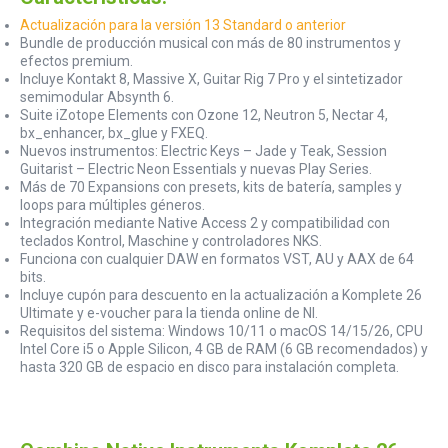
Actualización para la versión 13 Standard o anterior
Bundle de producción musical con más de 80 instrumentos y
efectos premium.
Incluye Kontakt 8, Massive X, Guitar Rig 7 Pro y el sintetizador
semimodular Absynth 6.
Suite iZotope Elements con Ozone 12, Neutron 5, Nectar 4,
bx_enhancer, bx_glue y FXEQ.
Nuevos instrumentos: Electric Keys – Jade y Teak, Session
Guitarist – Electric Neon Essentials y nuevas Play Series.
Más de 70 Expansions con presets, kits de batería, samples y
loops para múltiples géneros.
Integración mediante Native Access 2 y compatibilidad con
teclados Kontrol, Maschine y controladores NKS.
Funciona con cualquier DAW en formatos VST, AU y AAX de 64
bits.
Incluye cupón para descuento en la actualización a Komplete 26
Ultimate y e-voucher para la tienda online de NI.
Requisitos del sistema: Windows 10/11 o macOS 14/15/26, CPU
Intel Core i5 o Apple Silicon, 4 GB de RAM (6 GB recomendados) y
hasta 320 GB de espacio en disco para instalación completa.