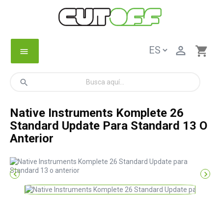

shopping_cart
menu
search
Native Instruments Komplete 26
Standard Update Para Standard 13 O
Anterior

