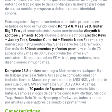
entorno de trabajo que te da la confianza y la libertad para dejar
de buscar sonidos y empezar a definir tu propia identidad
sonora.
Este paquete incluye herramientas esenciales presentes en
estudios de todo el mundo, como
Kontakt 8
,
Massive X
,
Guitar
Rig 7 Pro
y el renovado sintetizador semimodular
Absynth 6
,
iZotope Elements Tools
, nuevos pianos eléctricos
Electric Keys
– Jade y Teak
,
Session Guitarist – Electric Neon Essentials
y
numerosos instrumentos Play Series y efectos de Brainworx.
Con más de
80 instrumentos y efectos premium
, más de 70
Expansions y más de 30 nuevos productos, ofrece un
ecosistema listo para producir EDM, trap, pop moderno, cine,
diseño sonoro y mucho más.
Komplete 26 Standard
se integra fácilmente en cualquier flujo
de trabajo gracias a Native Access 2, la compatibilidad con
teclados Kontrol, Maschine y controladores MIDI NKS, y el soporte
para cualquier DAW en formatos VST, AU y AAX. Además,
incluye más de
70 packs de Expansions
con presets, kits de
batería, samples y loops de géneros como Raw Rhythm, Melodic
Trap, House, Italo Disco, Hyperpop o Darkwave, todos creados
por artistas y diseñadores de sonido de primer nivel.
Características: