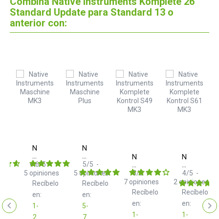
Combina Native Instruments Komplete 26
Standard Update para Standard 13 o
anterior con:
Native
Native
Instruments
Instruments
Native
Native
Maschine
Maschine+
ope
4.6
/
5
-
5
/
5
-
Instruments
Instrument
MK3
Kontrol
Kontrol
5
opiniones
5
opiniones
5
/
5
-
4
/
5
-
S49
S61
7
opiniones
2
opiniones
Recíbelo
Recíbelo
er
MK3
MK3
Recíbelo
Recíbelo
en:
en:
le
nced
en:
en:
1-
5-
1-
1-
2
7