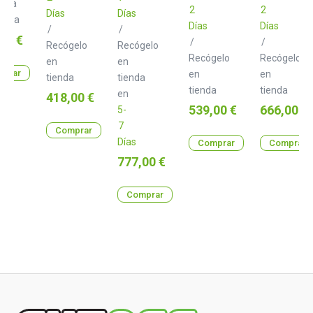
arga
2
2
Días
Días
iata
Días
Días
/
/
o
00 €
/
/
Recógelo
Recógelo
Recógelo
Recógelo
en
en
prar
en
en
tienda
tienda
tienda
tienda
en
Precio
418,00 €
Precio
Precio
539,00 €
666,00 €
5-
7
Comprar
Días
Comprar
Comprar
Precio
777,00 €
Comprar