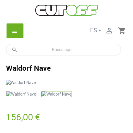

shopping_cart
menu
search
Waldorf Nave
156,00 €