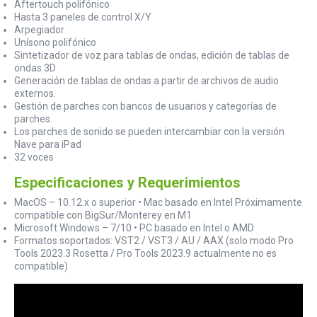
Aftertouch polifónico
Hasta 3 paneles de control X/Y
Arpegiador
Unísono polifónico
Sintetizador de voz para tablas de ondas, edición de tablas de
ondas 3D
Generación de tablas de ondas a partir de archivos de audio
externos.
Gestión de parches con bancos de usuarios y categorías de
parches.
Los parches de sonido se pueden intercambiar con la versión
Nave para iPad
32 voces
Especificaciones y Requerimientos
MacOS – 10.12.x o superior • Mac basado en Intel Próximamente
compatible con BigSur/Monterey en M1
Microsoft Windows – 7/10 • PC basado en Intel o AMD
Formatos soportados: VST2 / VST3 / AU / AAX (solo modo Pro
Tools 2023.3 Rosetta / Pro Tools 2023.9 ​​actualmente no es
compatible)