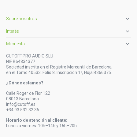

Sobre nosotros

Interés

Mi cuenta
CUTOFF PRO AUDIO SLU
NIF B64834377
Sociedad inscrita en el Registro Mercantil de Barcelona,
en el Tomo 40533, Folio 8, Inscripción 1ª, Hoja B366375.
¿Dónde estamos?
Calle Roger de Flor 122
08013 Barcelona
info@cutoff.es
+34 93 532 32 36
Horario de atención al cliente:
Lunes a viernes: 10h–14h y 16h–20h