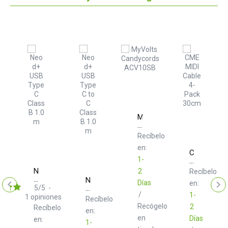
MyVolts
Candycords
ACV10SB
Recíbelo
en:
CME
1-
MIDI
e
Cable
Neo
2
elo
Recíbelo
4-
d+
Neo
Días
en:
Pack
USB
5
/
5
-
d+
m
30cm
/
Type
1-
USB
1
opiniones
Recíbelo
C
Type
Recógelo
2
Recíbelo
en:
Class
C
en
Días
en:
B
to
1-
1.0