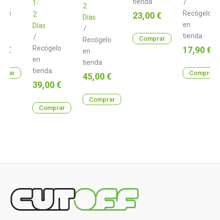
C
tienda
/
1-
2
m
Class
gelo
Recógelo
Precio
2
23,00 €
B
Días
1.0
en
Días
/
m
a
tienda
/
Comprar
Recógelo
o
Recógelo
Precio
0 €
17,90 €
en
en
tienda
tienda
prar
Comprar
Precio
45,00 €
Precio
39,00 €
Comprar
Comprar