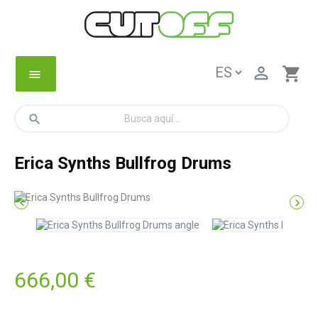

shopping_cart
menu
search
Erica Synths Bullfrog Drums


666,00 €