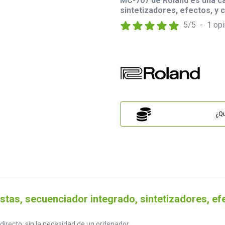
MC-707 de Roland es una ca
sintetizadores, efectos, y 
5
/
5
-
1
opi
¿Qu
stas, secuenciador integrado, sintetizadores, efe
directo, sin la necesidad de un ordenador