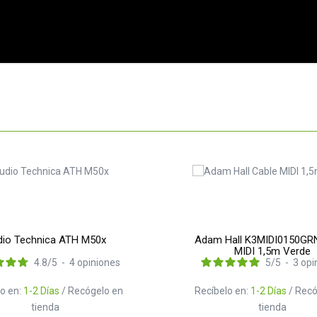
io Technica ATH M50x
Adam Hall K3MIDI0150GR
MIDI 1,5m Verde
4.8
/
5
-
4
opiniones
5
/
5
-
3
opi
o en:
1-2 Días
/ Recógelo en
Recíbelo en:
1-2 Días
/ Recó
tienda
tienda