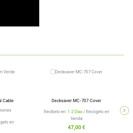
N Cable
Decksaver MC-707 Cover
niones
Recíbelo en:
1-2 Días
/ Recógelo en
tienda
gelo en
Precio
47,00 €