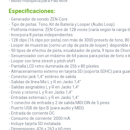
- Modo multipista para Pad Note
Especificaciones:
- Generador de sonido ZEN-Core
- Tipo de pistas: Tono, Kit de Batería y Looper (Audio Loop)
- Polifonía máxima: ZEN-Core de 128 voces (varía según la carga 
- Incorpora 8 pistas independientes
- 128 clips (16 clips por pista) con más de 3000 presets de tono, 8
- Looper de muestras (como un clip de pista de looper): disponible
- 90 tipos de efectos de pista, ecualizador de pista, 9 tipos de Ch
- Secuenciador con un máximo de 64 pasos para pistas de tono o ki
- Looper con time strech y pitch shift
- Pantalla LCD retro-iluminada de 256 x 80 píxeles
- Almacenamiento externo en tarjeta SD (soporta SDHC) para guar
- Conector jack 1,4" estéreo de salida
- Salidas de línea Mix L y R en Jacks 1,4"
- Salidas asignables L y R en Jacks 1,4"
- Envío y retorno L y R en Jacks 1,4"
- Entradas externas L y R en Jacks 1,4"
- 1 conector de entrada y 2 de salida MIDI DIN de 5 pines
- Puerto USB de tipo B (para audio y MIDI)
- Entrada de corriente DC
- Consumo de corriente: 2000 mA
- Incluye tarjeta SD instalada
- Dimensiones: 426 x 263 x 60 mm