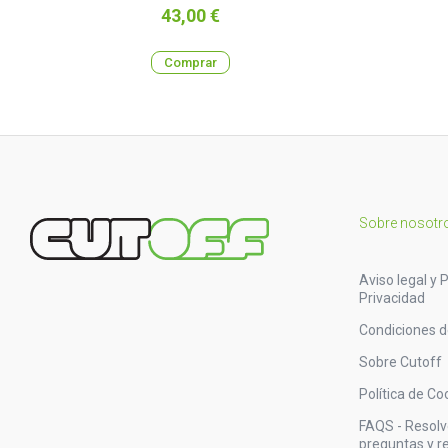
Precio
43,00 €
Comprar
Sobre nosotr
Aviso legal y P
Privacidad
Condiciones 
Sobre Cutoff
Política de Co
FAQS - Resol
preguntas y 