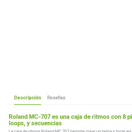
Descripción
Reseñas
Roland MC-707 es una caja de ritmos con 8 pi
loops, y secuencias
La caja de ritmos Roland MC 707 permite crear un tema y tocar en 