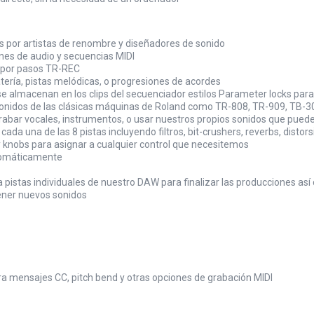
as por artistas de renombre y diseñadores de sonido
nes de audio y secuencias MIDI
r por pasos TR-REC
atería, pistas melódicas, o progresiones de acordes
 almacenan en los clips del secuenciador estilos Parameter locks par
sonidos de las clásicas máquinas de Roland como TR-808, TR-909, TB-
grabar vocales, instrumentos, o usar nuestros propios sonidos que pued
cada una de las 8 pistas incluyendo filtros, bit-crushers, reverbs, dis
y knobs para asignar a cualquier control que necesitemos
utomáticamente
 a pistas individuales de nuestro DAW para finalizar las producciones
tener nuevos sonidos
ra mensajes CC, pitch bend y otras opciones de grabación MIDI