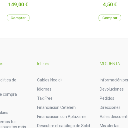
Precio
Precio
149,00 €
4,50 €
Comprar
Comprar
os
Interés
MI CUENTA
olítica de
Cables Neo d+
Información pe
Idiomas
Devoluciones
de compra
Tax Free
Pedidos
Financiación Cetelem
Direcciones
okies
Financiación con Aplazame
Vales descuent
vemos tus
Descubre el catálogo de Solid
Mis alertas
respuestas más