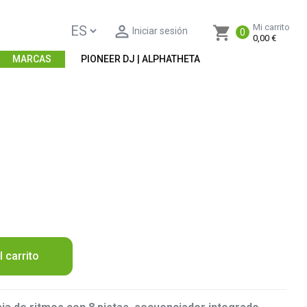

Mi carrito
shopping_cart
Iniciar sesión
0
0,00 €
MARCAS
PIONEER DJ | ALPHATHETA
l carrito