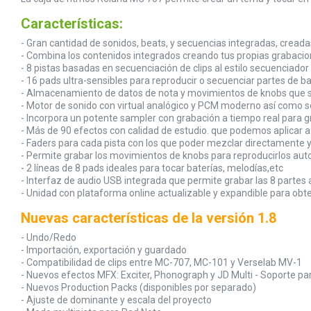
Características:
- Gran cantidad de sonidos, beats, y secuencias integradas, cread
- Combina los contenidos integrados creando tus propias grabacio
- 8 pistas basadas en secuenciación de clips al estilo secuenciado
- 16 pads ultra-sensibles para reproducir o secuenciar partes de b
- Almacenamiento de datos de nota y movimientos de knobs que se
- Motor de sonido con virtual analógico y PCM moderno así como 
- Incorpora un potente sampler con grabación a tiempo real para 
- Más de 90 efectos con calidad de estudio. que podemos aplicar a 
- Faders para cada pista con los que poder mezclar directamente 
- Permite grabar los movimientos de knobs para reproducirlos a
- 2 líneas de 8 pads ideales para tocar baterías, melodías,etc
- Interfaz de audio USB integrada que permite grabar las 8 partes
- Unidad con plataforma online actualizable y expandible para ob
Nuevas características de la versión 1.8
- Undo/Redo
- Importación, exportación y guardado
- Compatibilidad de clips entre MC-707, MC-101 y Verselab MV-1
- Nuevos efectos MFX: Exciter, Phonograph y JD Multi - Soporte pa
- Nuevos Production Packs (disponibles por separado)
- Ajuste de dominante y escala del proyecto