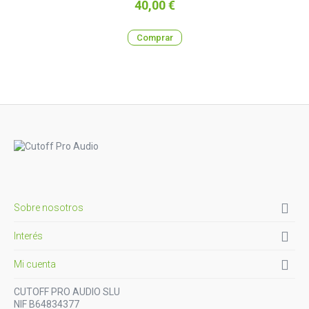
Precio
40,00 €
Comprar

Sobre nosotros

Interés

Mi cuenta
CUTOFF PRO AUDIO SLU
NIF B64834377