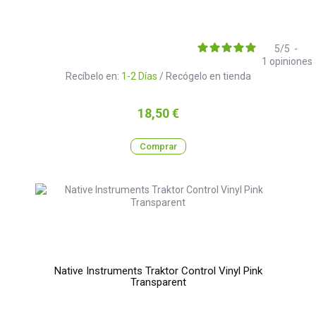
5
/
5
-
1
opiniones
Recíbelo en:
1-2 Días
/ Recógelo en tienda
Precio
18,50 €
Comprar
Native Instruments Traktor Control Vinyl Pink
Transparent