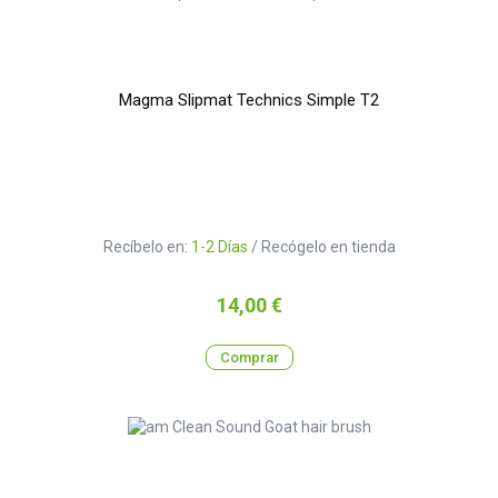
Magma Slipmat Technics Simple T2
Recíbelo en:
1-2 Días
/ Recógelo en tienda
Precio
14,00 €
Comprar