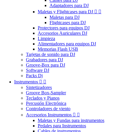
Cables para DJ
Adaptadores para DJ
Maletas y Flightcases para DJ


Maletas para DJ
Flightcases para DJ
Protectores para equipos DJ
Accesorios Auriculares DJ
Limpieza
Alimentadores para equipos DJ
Memorias Flash USB
Tarjetas de sonido para DJ
Grabadores para DJ
Groove-Box para DJ
Software DJ
Packs Dj
Instrumentos


Sintetizadores
Groove Box-Sampler
Teclados y Pianos
Percusión Electrónica
Controladores de viento
Accesorios Instrumentos


Maletas y Fundas para instrumentos
Pedales para Instrumentos
Cables de instrumentos