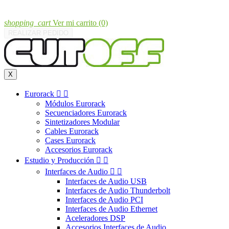
shopping_cart
Ver mi carrito
(0)
REALIZAR PEDIDO
X
Eurorack


Módulos Eurorack
Secuenciadores Eurorack
Sintetizadores Modular
Cables Eurorack
Cases Eurorack
Accesorios Eurorack
Estudio y Producción


Interfaces de Audio


Interfaces de Audio USB
Interfaces de Audio Thunderbolt
Interfaces de Audio PCI
Interfaces de Audio Ethernet
Aceleradores DSP
Accesorios Interfaces de Audio