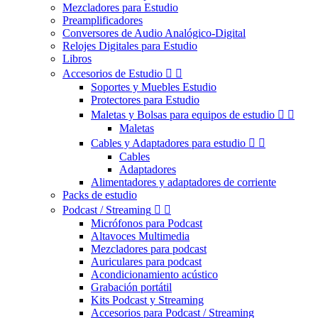
Mezcladores para Estudio
Preamplificadores
Conversores de Audio Analógico-Digital
Relojes Digitales para Estudio
Libros
Accesorios de Estudio


Soportes y Muebles Estudio
Protectores para Estudio
Maletas y Bolsas para equipos de estudio


Maletas
Cables y Adaptadores para estudio


Cables
Adaptadores
Alimentadores y adaptadores de corriente
Packs de estudio
Podcast / Streaming


Micrófonos para Podcast
Altavoces Multimedia
Mezcladores para podcast
Auriculares para podcast
Acondicionamiento acústico
Grabación portátil
Kits Podcast y Streaming
Accesorios para Podcast / Streaming