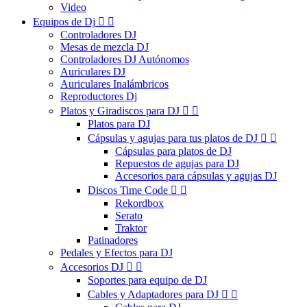
Video
Equipos de Dj


Controladores DJ
Mesas de mezcla DJ
Controladores DJ Autónomos
Auriculares DJ
Auriculares Inalámbricos
Reproductores Dj
Platos y Giradiscos para DJ


Platos para DJ
Cápsulas y agujas para tus platos de DJ


Cápsulas para platos de DJ
Repuestos de agujas para DJ
Accesorios para cápsulas y agujas DJ
Discos Time Code


Rekordbox
Serato
Traktor
Patinadores
Pedales y Efectos para DJ
Accesorios DJ


Soportes para equipo de DJ
Cables y Adaptadores para DJ

