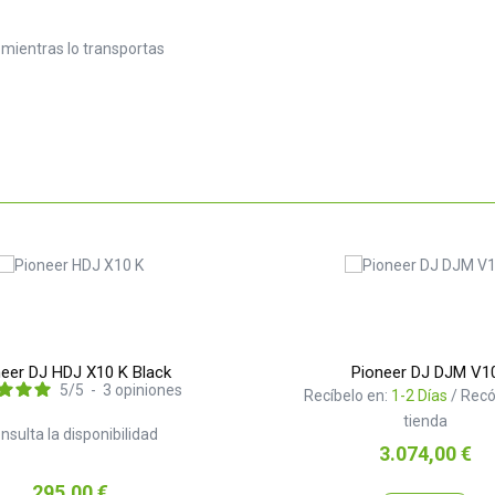
mientras lo transportas
neer DJ HDJ X10 K Black
Pioneer DJ DJM V1
5
/
5
-
3
opiniones
Recíbelo en:
1-2 Días
/ Recó
tienda
nsulta la disponibilidad
Precio
3.074,00 €
Precio
295,00 €