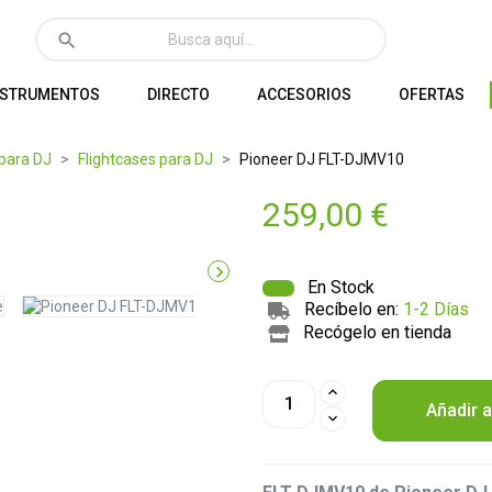
search
NSTRUMENTOS
DIRECTO
ACCESORIOS
OFERTAS
 para DJ
Flightcases para DJ
Pioneer DJ FLT-DJMV10
259,00 €

En Stock
Recíbelo en:
1-2 Días
Recógelo en tienda
Añadir a