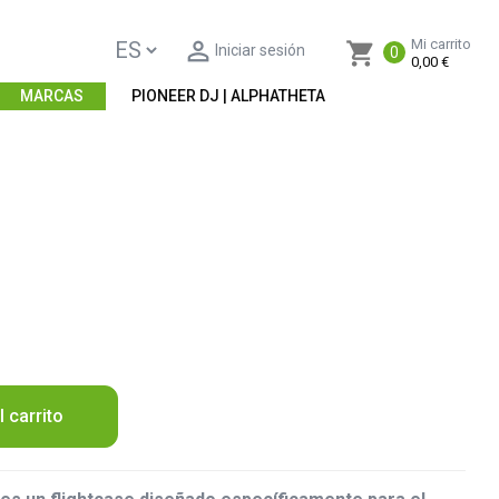

Mi carrito
shopping_cart
Iniciar sesión
0
0,00 €
MARCAS
PIONEER DJ | ALPHATHETA
l carrito