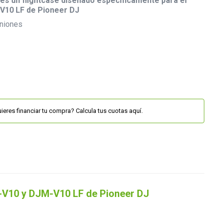
s un flightcase diseñado específicamente para el
V10 LF de Pioneer DJ
niones
ieres financiar tu compra? Calcula tus cuotas aquí.
-V10 y DJM-V10 LF de Pioneer DJ