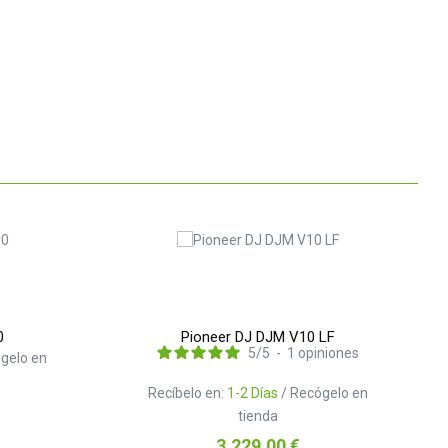
0
Pioneer DJ DJM V10 LF
5
/
5
-
1
opiniones
gelo en
Recíbelo en:
1-2 Días
/ Recógelo en
tienda
Precio
3.229,00 €