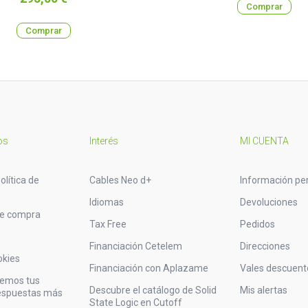
Comprar
Comprar
os
Interés
MI CUENTA
olítica de
Cables Neo d+
Información pe
Idiomas
Devoluciones
de compra
Tax Free
Pedidos
Financiación Cetelem
Direcciones
okies
Financiación con Aplazame
Vales descuent
vemos tus
Descubre el catálogo de Solid
Mis alertas
respuestas más
State Logic en Cutoff