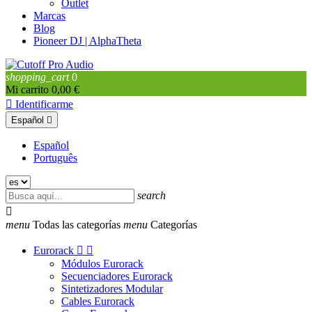
Outlet
Marcas
Blog
Pioneer DJ | AlphaTheta
shopping_cart
0
Mi carrito
0,00 €

Identificarme
Español

Español
Português
search

menu
Todas las categorías
menu
Categorías
Eurorack


Módulos Eurorack
Secuenciadores Eurorack
Sintetizadores Modular
Cables Eurorack