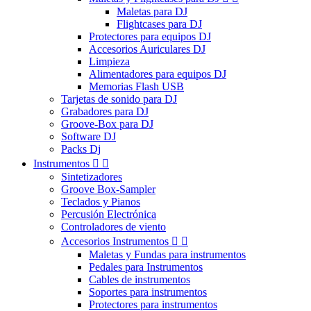
Maletas para DJ
Flightcases para DJ
Protectores para equipos DJ
Accesorios Auriculares DJ
Limpieza
Alimentadores para equipos DJ
Memorias Flash USB
Tarjetas de sonido para DJ
Grabadores para DJ
Groove-Box para DJ
Software DJ
Packs Dj
Instrumentos


Sintetizadores
Groove Box-Sampler
Teclados y Pianos
Percusión Electrónica
Controladores de viento
Accesorios Instrumentos


Maletas y Fundas para instrumentos
Pedales para Instrumentos
Cables de instrumentos
Soportes para instrumentos
Protectores para instrumentos