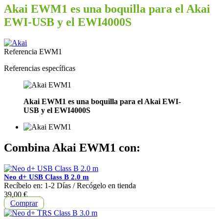
Akai EWM1 es una boquilla para el Akai
EWI-USB y el EWI4000S
Referencia
EWM1
Referencias específicas
Akai EWM1 es una boquilla para el Akai EWI-
USB y el EWI4000S
Combina Akai EWM1 con:
Neo d+ USB Class B 2.0 m
Recíbelo en:
1-2 Días
/ Recógelo en tienda
Precio
39,00 €
Comprar