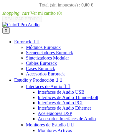
Total (sin impuestos) :
0,00 €
shopping_cart
Ver mi carrito
(0)
REALIZAR PEDIDO
X
Eurorack


Módulos Eurorack
Secuenciadores Eurorack
Sintetizadores Modular
Cables Eurorack
Cases Eurorack
Accesorios Eurorack
Estudio y Producción


Interfaces de Audio


Interfaces de Audio USB
Interfaces de Audio Thunderbolt
Interfaces de Audio PCI
Interfaces de Audio Ethernet
Aceleradores DSP
Accesorios Interfaces de Audio
Monitores de Estudio


Monitores Activos