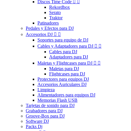
Discos Time Code


Rekordbox
Serato
Traktor
Patinadores
Pedales y Efectos para DJ
Accesorios DJ


Soportes para equipo de DJ
Cables y Adaptadores para DJ


Cables para DJ
Adaptadores para DJ
Maletas y Flightcases para DJ


Maletas para DJ
Flightcases para DJ
Protectores para equipos DJ
Accesorios Auriculares DJ
Limpieza
Alimentadores para equipos DJ
Memorias Flash USB
Tarjetas de sonido para DJ
Grabadores para DJ
Groove-Box para DJ
Software DJ
Packs Dj