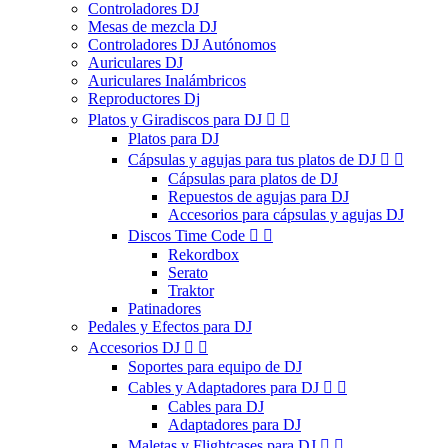
Controladores DJ
Mesas de mezcla DJ
Controladores DJ Autónomos
Auriculares DJ
Auriculares Inalámbricos
Reproductores Dj
Platos y Giradiscos para DJ


Platos para DJ
Cápsulas y agujas para tus platos de DJ


Cápsulas para platos de DJ
Repuestos de agujas para DJ
Accesorios para cápsulas y agujas DJ
Discos Time Code


Rekordbox
Serato
Traktor
Patinadores
Pedales y Efectos para DJ
Accesorios DJ


Soportes para equipo de DJ
Cables y Adaptadores para DJ


Cables para DJ
Adaptadores para DJ
Maletas y Flightcases para DJ

