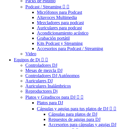
Packs de estudio
Podcast / Streaming


Micrófonos para Podcast
Altavoces Multimedia
Mezcladores para podcast
Auriculares para podcast
Acondicionamiento acústico
Grabación portátil
Kits Podcast y Streaming
Accesorios para Podcast / Streaming
Video
Equipos de Dj


Controladores DJ
Mesas de mezcla DJ
Controladores DJ Autónomos
Auriculares DJ
Auriculares Inalámbricos
Reproductores Dj
Platos y Giradiscos para DJ


Platos para DJ
Cápsulas y agujas para tus platos de DJ


Cápsulas para platos de DJ
Repuestos de agujas para DJ
Accesorios para cápsulas y agujas DJ