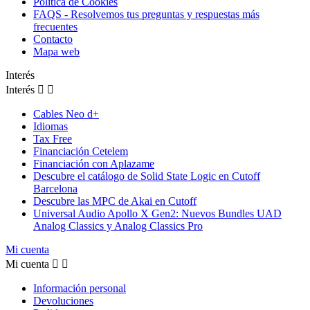
Política de Cookies
FAQS - Resolvemos tus preguntas y respuestas más
frecuentes
Contacto
Mapa web
Interés
Interés


Cables Neo d+
Idiomas
Tax Free
Financiación Cetelem
Financiación con Aplazame
Descubre el catálogo de Solid State Logic en Cutoff
Barcelona
Descubre las MPC de Akai en Cutoff
Universal Audio Apollo X Gen2: Nuevos Bundles UAD
Analog Classics y Analog Classics Pro
Mi cuenta
Mi cuenta


Información personal
Devoluciones