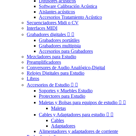
Difusores acústicos
Software Calibración Acústica
Aislantes acústicos
Accesorios Tratamiento Acústico
Secuenciadores Midi o CV
Interfaces MIDI
Grabadores digitales


Grabadores portátiles
Grabadores multipista
Accesorios para Grabadores
Mezcladores para Estudio
Preamplificadores
Conversores de Audio Analógico-Digital
Relojes Digitales para Estudio
Libros
Accesorios de Estudio


Soportes y Muebles Estudio
Protectores para Estudio
Maletas y Bolsas para equipos de estudio


Maletas
Cables y Adaptadores para estudio


Cables
Adaptadores
Alimentadores y adaptadores de corriente