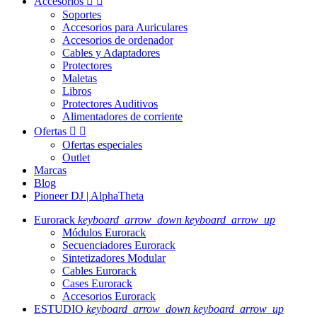
Accesorios


Soportes
Accesorios para Auriculares
Accesorios de ordenador
Cables y Adaptadores
Protectores
Maletas
Libros
Protectores Auditivos
Alimentadores de corriente
Ofertas


Ofertas especiales
Outlet
Marcas
Blog
Pioneer DJ | AlphaTheta
Eurorack
keyboard_arrow_down
keyboard_arrow_up
Módulos Eurorack
Secuenciadores Eurorack
Sintetizadores Modular
Cables Eurorack
Cases Eurorack
Accesorios Eurorack
ESTUDIO
keyboard_arrow_down
keyboard_arrow_up