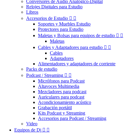
Conversores de Audio Analógico-Digital
Relojes Digitales para Estudio
Libros
Accesorios de Estudio


Soportes y Muebles Estudio
Protectores para Estudio
Maletas y Bolsas para equipos de estudio


Maletas
Cables y Adaptadores para estudio


Cables
Adaptadores
Alimentadores y adaptadores de corriente
Packs de estudio
Podcast / Streaming


Micrófonos para Podcast
Altavoces Multimedia
Mezcladores para podcast
Auriculares para podcast
Acondicionamiento acústico
Grabación portátil
Kits Podcast y Streaming
Accesorios para Podcast / Streaming
Video
Equipos de Dj

