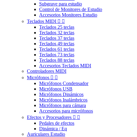
Subgrave para estudio
Control de Monitores de Estudio
Accesorios Monitores Estudio
Teclados MIDI


Teclados 25 teclas
Teclados 32 teclas
Teclados 37 teclas
Teclados 49 teclas
Teclados 61 teclas
Teclados 73 teclas
Teclados 88 teclas
Accesorios Teclados MIDI
Controladores MIDI
Micrófonos


Micrófonos Condensador
Micrófonos USB
Micrófonos Dinámicos
Micrófonos Inalámbricos
Micrófonos para cámara
Accesorios para micrófonos
Efectos y Procesadores


Pedales de efectos
Dinámica / Eq
Auriculares Estudio