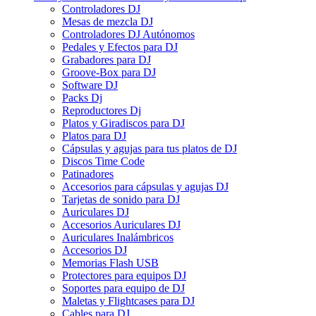
Controladores DJ
Mesas de mezcla DJ
Controladores DJ Autónomos
Pedales y Efectos para DJ
Grabadores para DJ
Groove-Box para DJ
Software DJ
Packs Dj
Reproductores Dj
Platos y Giradiscos para DJ
Platos para DJ
Cápsulas y agujas para tus platos de DJ
Discos Time Code
Patinadores
Accesorios para cápsulas y agujas DJ
Tarjetas de sonido para DJ
Auriculares DJ
Accesorios Auriculares DJ
Auriculares Inalámbricos
Accesorios DJ
Memorias Flash USB
Protectores para equipos DJ
Soportes para equipo de DJ
Maletas y Flightcases para DJ
Cables para DJ