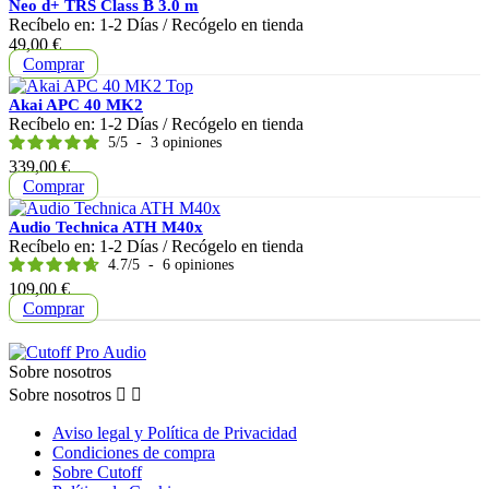
Neo d+ TRS Class B 3.0 m
Recíbelo en:
1-2 Días
/ Recógelo en tienda
Precio
49,00 €
Comprar
Akai APC 40 MK2
Recíbelo en:
1-2 Días
/ Recógelo en tienda
5
/
5
-
3
opiniones
Precio
339,00 €
Comprar
Audio Technica ATH M40x
Recíbelo en:
1-2 Días
/ Recógelo en tienda
4.7
/
5
-
6
opiniones
Precio
109,00 €
Comprar
Sobre nosotros
Sobre nosotros


Aviso legal y Política de Privacidad
Condiciones de compra
Sobre Cutoff