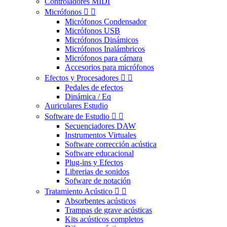
Controladores MIDI
Micrófonos


Micrófonos Condensador
Micrófonos USB
Micrófonos Dinámicos
Micrófonos Inalámbricos
Micrófonos para cámara
Accesorios para micrófonos
Efectos y Procesadores


Pedales de efectos
Dinámica / Eq
Auriculares Estudio
Software de Estudio


Secuenciadores DAW
Instrumentos Virtuales
Software corrección acústica
Software educacional
Plug-ins y Efectos
Librerias de sonidos
Sofware de notación
Tratamiento Acústico


Absorbentes acústicos
Trampas de grave acústicas
Kits acústicos completos