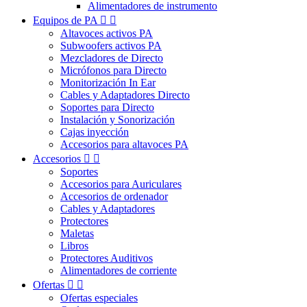
Alimentadores de instrumento
Equipos de PA


Altavoces activos PA
Subwoofers activos PA
Mezcladores de Directo
Micrófonos para Directo
Monitorización In Ear
Cables y Adaptadores Directo
Soportes para Directo
Instalación y Sonorización
Cajas inyección
Accesorios para altavoces PA
Accesorios


Soportes
Accesorios para Auriculares
Accesorios de ordenador
Cables y Adaptadores
Protectores
Maletas
Libros
Protectores Auditivos
Alimentadores de corriente
Ofertas


Ofertas especiales