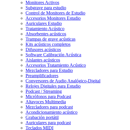
Monitores Activos
Subgrave para estudio
Control de Monitores de Estudio
Accesorios Monitores Estudio
Auriculares Estudio
Tratamiento Acústico
Absorbentes acústicos
Trampas de grave acústicas
Kits acústicos completos
Difusores acústicos
Software Calibración Acústica
Aislantes acústicos
Accesorios Tratamiento Acústico
Mezcladores para Estudio
Preamplificadores
Conversores de Audio Analógico-Digital
Relojes Digitales para Estudio
Podcast / Streaming
Micrófonos para Podcast
Altavoces Multimedia
Mezcladores para podcast
Acondicionamiento acústico
Grabación portátil
Auriculares para podcast
Teclados MIDI