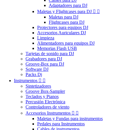
Cables para DJ
Adaptadores para DJ
Maletas y Flightcases para DJ


Maletas para DJ
Flightcases para DJ
Protectores para equipos DJ
Accesorios Auriculares DJ
Limpieza
Alimentadores para equipos DJ
Memorias Flash USB
Tarjetas de sonido para DJ
Grabadores para DJ
Groove-Box para DJ
Software DJ
Packs Dj
Instrumentos


Sintetizadores
Groove Box-Sampler
Teclados y Pianos
Percusión Electrónica
Controladores de viento
Accesorios Instrumentos


Maletas y Fundas para instrumentos
Pedales para Instrumentos
Cables de instrumentos