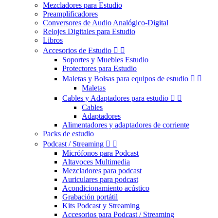
Mezcladores para Estudio
Preamplificadores
Conversores de Audio Analógico-Digital
Relojes Digitales para Estudio
Libros
Accesorios de Estudio


Soportes y Muebles Estudio
Protectores para Estudio
Maletas y Bolsas para equipos de estudio


Maletas
Cables y Adaptadores para estudio


Cables
Adaptadores
Alimentadores y adaptadores de corriente
Packs de estudio
Podcast / Streaming


Micrófonos para Podcast
Altavoces Multimedia
Mezcladores para podcast
Auriculares para podcast
Acondicionamiento acústico
Grabación portátil
Kits Podcast y Streaming
Accesorios para Podcast / Streaming