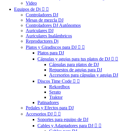
Video
Equipos de Dj


Controladores DJ
Mesas de mezcla DJ
Controladores DJ Autónomos
Auriculares DJ
Auriculares Inalámbricos
Reproductores Dj
Platos y Giradiscos para DJ


Platos para DJ
Cápsulas y agujas para tus platos de DJ


Cápsulas para platos de DJ
Repuestos de agujas para DJ
Accesorios para cápsulas y agujas DJ
Discos Time Code


Rekordbox
Serato
Traktor
Patinadores
Pedales y Efectos para DJ
Accesorios DJ


Soportes para equipo de DJ
Cables y Adaptadores para DJ

