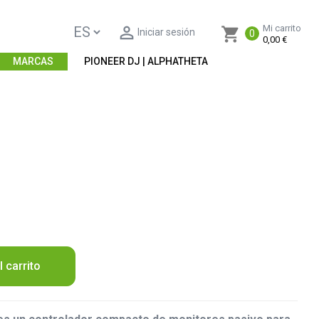

Mi carrito
shopping_cart
Iniciar sesión
0
0,00 €
MARCAS
PIONEER DJ | ALPHATHETA
l carrito