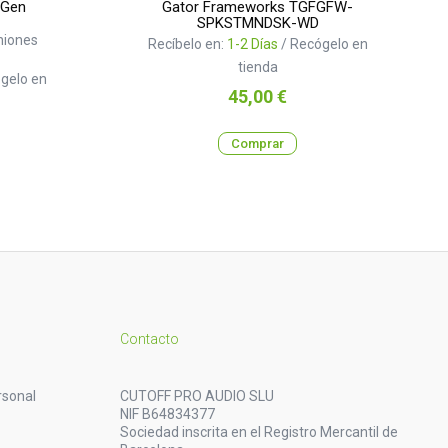
 Gen
Gator Frameworks TGFGFW-
SPKSTMNDSK-WD
niones
Recíbelo en:
1-2 Días
/ Recógelo en
tienda
gelo en
Precio
45,00 €
Comprar
Contacto
rsonal
CUTOFF PRO AUDIO SLU
NIF B64834377
Sociedad inscrita en el Registro Mercantil de