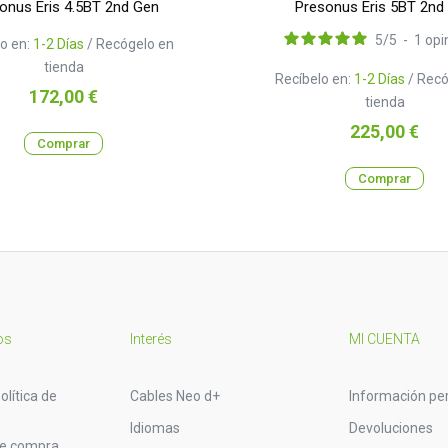
onus Eris 4.5BT 2nd Gen
Presonus Eris 5BT 2nd
5
/
5
-
1
opi
o en:
1-2 Días
/ Recógelo en
tienda
Recíbelo en:
1-2 Días
/ Recó
Precio
172,00 €
tienda
Precio
225,00 €
Comprar
Comprar
os
Interés
MI CUENTA
olítica de
Cables Neo d+
Información pe
Idiomas
Devoluciones
de compra