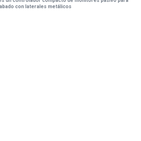
es un controlador compacto de monitores pasivo para
abado con laterales metálicos