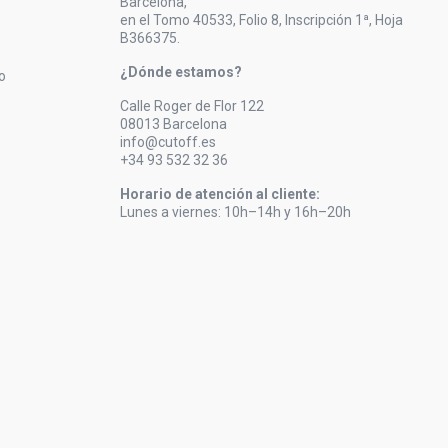
Barcelona,
en el Tomo 40533, Folio 8, Inscripción 1ª, Hoja
B366375.
¿Dónde estamos?
o
Calle Roger de Flor 122
08013 Barcelona
info@cutoff.es
+34 93 532 32 36
Horario de atención al cliente:
Lunes a viernes: 10h–14h y 16h–20h