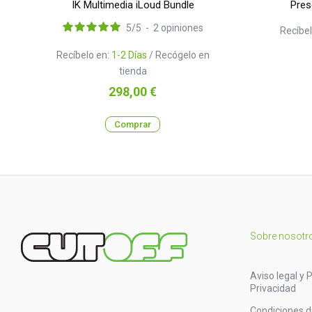
IK Multimedia iLoud Bundle
Pres
5
/
5
-
2
opiniones
Recíbel
Recíbelo en:
1-2 Días
/ Recógelo en
tienda
Precio
298,00 €
Comprar
Sobre nosotr
Aviso legal y P
Privacidad
Condiciones 