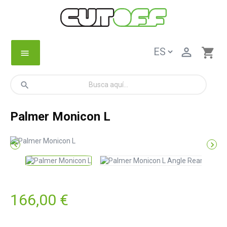

shopping_cart
menu
search
Palmer Monicon L


166,00 €