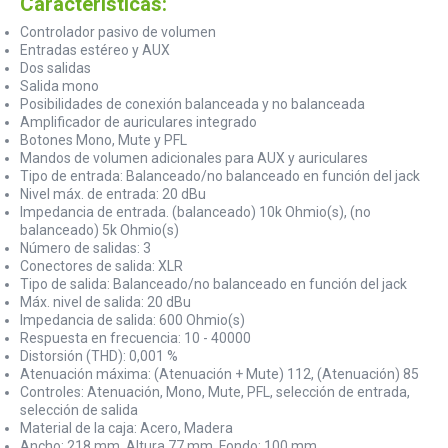
Características:
Controlador pasivo de volumen
Entradas estéreo y AUX
Dos salidas
Salida mono
Posibilidades de conexión balanceada y no balanceada
Amplificador de auriculares integrado
Botones Mono, Mute y PFL
Mandos de volumen adicionales para AUX y auriculares
Tipo de entrada: Balanceado/no balanceado en función del jack
Nivel máx. de entrada: 20 dBu
Impedancia de entrada. (balanceado) 10k Ohmio(s), (no
balanceado) 5k Ohmio(s)
Número de salidas: 3
Conectores de salida: XLR
Tipo de salida: Balanceado/no balanceado en función del jack
Máx. nivel de salida: 20 dBu
Impedancia de salida: 600 Ohmio(s)
Respuesta en frecuencia: 10 - 40000
Distorsión (THD): 0,001 %
Atenuación máxima: (Atenuación + Mute) 112, (Atenuación) 85
Controles: Atenuación, Mono, Mute, PFL, selección de entrada,
selección de salida
Material de la caja: Acero, Madera
Ancho: 218 mm. Altura 77 mm, Fondo: 100 mm