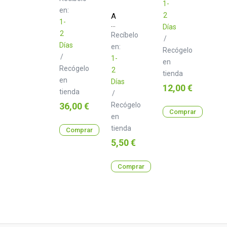
Class
1-
en:
B
2
Adam
1.0
1-
Hall
Días
m
K3MMF0100
2
Recíbelo
/
Cable
Días
en:
XLR
Recógelo
hembra
/
1-
en
a
Recógelo
2
XLR
tienda
en
macho
Días
Precio
12,00 €
1
tienda
/
m
Precio
36,00 €
Recógelo
Comprar
en
tienda
Comprar
Precio
5,50 €
Comprar