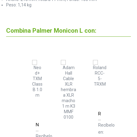
Peso: 1,14 kg
Combina Palmer Monicon L con:
Roland
RCC-
5-
Neo
Recíbelo
TRXM
d+
en:
TXM
Recíbelo