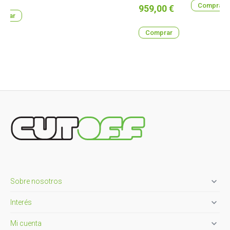
Comprar
Precio
959,00 €
prar
Comprar

Sobre nosotros

Interés

Mi cuenta