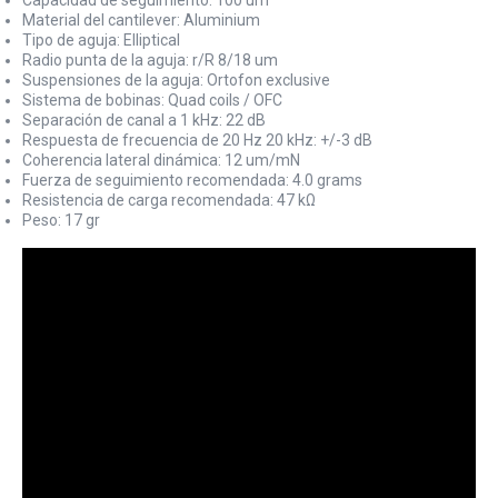
Material del cantilever: Aluminium
Tipo de aguja: Elliptical
Radio punta de la aguja: r/R 8/18 um
Suspensiones de la aguja: Ortofon exclusive
Sistema de bobinas: Quad coils / OFC
Separación de canal a 1 kHz: 22 dB
Respuesta de frecuencia de 20 Hz 20 kHz: +/-3 dB
Coherencia lateral dinámica: 12 um/mN
Fuerza de seguimiento recomendada: 4.0 grams
Resistencia de carga recomendada: 47 kΩ
Peso: 17 gr