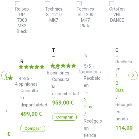
Technics
Ortofon
SL
VNL
Technics
fon
1210
DANCE
SL
Reloop
Recíbelo
MK7
1200
RP
5
/
5
-
5
/
5
-
elo
en:
MK7
ounted
7000
4
opiniones
6
opiniones
Plata
MK2
1-
Recíbelo
4.8
/
5
-
Consulta
Black
2
4
opiniones
en:
la
Días
Consulta
CK
1-
disponibilidad
/
la
2
Precio
959,00 €
Recógelo
disponibilidad
Días
gelo
en
Precio
499,00 €
/
Comprar
tienda
Recógelo
a
Precio
114,00 €
en
Comprar
o
00 €
tienda