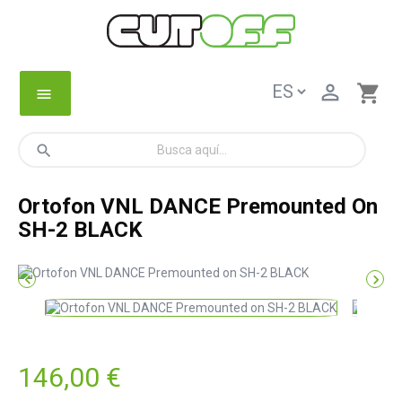

shopping_cart
menu
search
Ortofon VNL DANCE Premounted On
SH-2 BLACK


146,00 €