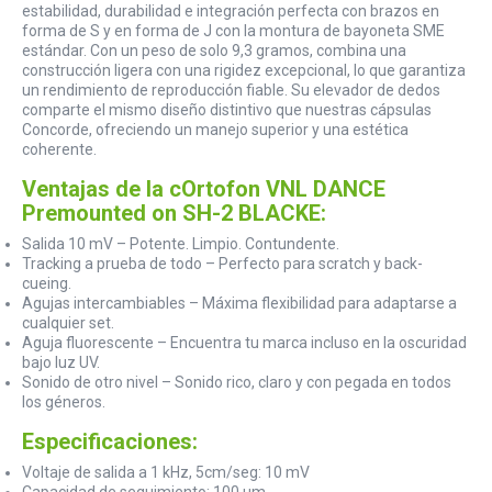
estabilidad, durabilidad e integración perfecta con brazos en
forma de S y en forma de J con la montura de bayoneta SME
estándar. Con un peso de solo 9,3 gramos, combina una
construcción ligera con una rigidez excepcional, lo que garantiza
un rendimiento de reproducción fiable. Su elevador de dedos
comparte el mismo diseño distintivo que nuestras cápsulas
Concorde, ofreciendo un manejo superior y una estética
coherente.
Ventajas de la cOrtofon VNL DANCE
Premounted on SH-2 BLACKE:
Salida 10 mV – Potente. Limpio. Contundente.
Tracking a prueba de todo – Perfecto para scratch y back-
cueing.
Agujas intercambiables – Máxima flexibilidad para adaptarse a
cualquier set.
Aguja fluorescente – Encuentra tu marca incluso en la oscuridad
bajo luz UV.
Sonido de otro nivel – Sonido rico, claro y con pegada en todos
los géneros.
Especificaciones:
Voltaje de salida a 1 kHz, 5cm/seg: 10 mV
Capacidad de seguimiento: 100 um